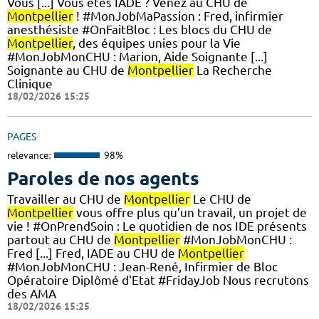
Vous [...] Vous êtes IADE ? Venez au CHU de
Montpellier
! #MonJobMaPassion : Fred, infirmier
anesthésiste #OnFaitBloc : Les blocs du CHU de
Montpellier
, des équipes unies pour la Vie
#MonJobMonCHU : Marion, Aide Soignante [...]
Soignante au CHU de
Montpellier
La Recherche
Clinique
18/02/2026 15:25
PAGES
relevance:
98%
Paroles de nos agents
Travailler au CHU de
Montpellier
Le CHU de
Montpellier
vous offre plus qu’un travail, un projet de
vie ! #OnPrendSoin : Le quotidien de nos IDE présents
partout au CHU de
Montpellier
#MonJobMonCHU :
Fred [...] Fred, IADE au CHU de
Montpellier
#MonJobMonCHU : Jean-René, Infirmier de Bloc
Opératoire Diplômé d'Etat #FridayJob Nous recrutons
des AMA
18/02/2026 15:25