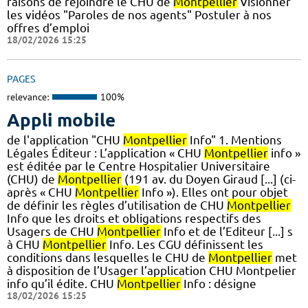
raisons de rejoindre le CHU de
Montpellier
Visionner
les vidéos "Paroles de nos agents" Postuler à nos
offres d’emploi
18/02/2026 15:25
PAGES
relevance:
100%
Appli mobile
de l'application "CHU
Montpellier
Info" 1. Mentions
Légales Éditeur : L’application « CHU
Montpellier
info »
est éditée par le Centre Hospitalier Universitaire
(CHU) de
Montpellier
(191 av. du Doyen Giraud [...] (ci-
après « CHU
Montpellier
Info »). Elles ont pour objet
de définir les règles d’utilisation de CHU
Montpellier
Info que les droits et obligations respectifs des
Usagers de CHU
Montpellier
Info et de l’Editeur [...] s
à CHU
Montpellier
Info. Les CGU définissent les
conditions dans lesquelles le CHU de
Montpellier
met
à disposition de l’Usager l’application CHU Montpelier
info qu’il édite. CHU
Montpellier
Info : désigne
18/02/2026 15:25