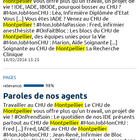
Montpellier
vous offre plus qu’un travail, un projet de
vie ! IDE, IADE, IBODE, pourquoi bosser au CHU ?
#MonJobMonCHU : Léa, Infirmière Diplômée d'Etat
Vous [...] Vous êtes IADE ? Venez au CHU de
Montpellier
! #MonJobMaPassion : Fred, infirmier
anesthésiste #OnFaitBloc : Les blocs du CHU de
Montpellier
, des équipes unies pour la Vie
#MonJobMonCHU : Marion, Aide Soignante [...]
Soignante au CHU de
Montpellier
La Recherche
Clinique
18/02/2026 15:25
PAGES
relevance:
98%
Paroles de nos agents
Travailler au CHU de
Montpellier
Le CHU de
Montpellier
vous offre plus qu’un travail, un projet de
vie ! #OnPrendSoin : Le quotidien de nos IDE présents
partout au CHU de
Montpellier
#MonJobMonCHU :
Fred [...] Fred, IADE au CHU de
Montpellier
#MonJobMonCHU : Jean-René, Infirmier de Bloc