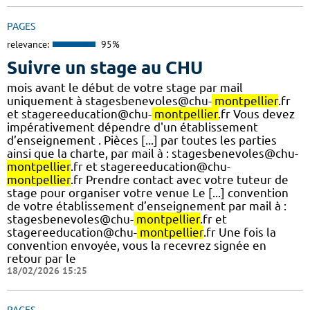
PAGES
relevance:
95%
Suivre un stage au CHU
mois avant le début de votre stage par mail
uniquement à stagesbenevoles@chu-
montpellier
.fr
et stagereeducation@chu-
montpellier
.fr Vous devez
impérativement dépendre d'un établissement
d’enseignement . Pièces [...] par toutes les parties
ainsi que la charte, par mail à : stagesbenevoles@chu-
montpellier
.fr et stagereeducation@chu-
montpellier
.fr Prendre contact avec votre tuteur de
stage pour organiser votre venue Le [...] convention
de votre établissement d’enseignement par mail à :
stagesbenevoles@chu-
montpellier
.fr et
stagereeducation@chu-
montpellier
.fr Une fois la
convention envoyée, vous la recevrez signée en
retour par le
18/02/2026 15:25
PAGES