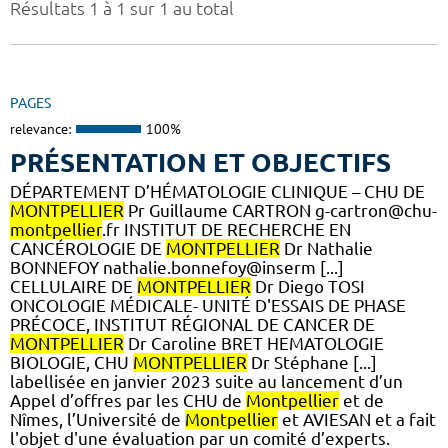
Résultats 1 à 1 sur 1 au total
PAGES
relevance:
100%
PRÉSENTATION ET OBJECTIFS
DÉPARTEMENT D’HÉMATOLOGIE CLINIQUE – CHU DE
MONTPELLIER
Pr Guillaume CARTRON g-cartron@chu-
montpellier
.fr INSTITUT DE RECHERCHE EN
CANCÉROLOGIE DE
MONTPELLIER
Dr Nathalie
BONNEFOY nathalie.bonnefoy@inserm [...]
CELLULAIRE DE
MONTPELLIER
Dr Diego TOSI
ONCOLOGIE MÉDICALE- UNITÉ D'ESSAIS DE PHASE
PRÉCOCE, INSTITUT RÉGIONAL DE CANCER DE
MONTPELLIER
Dr Caroline BRET HEMATOLOGIE
BIOLOGIE, CHU
MONTPELLIER
Dr Stéphane [...]
labellisée en janvier 2023 suite au lancement d’un
Appel d’offres par les CHU de
Montpellier
et de
Nîmes, l’Université de
Montpellier
et AVIESAN et a fait
l'objet d'une évaluation par un comité d’experts.