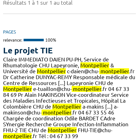
Résultats 1 à 1 sur 1 au total
PAGES
relevance:
100%
Le projet TIE
Claire IMMEDIATO DAIEN PU-PH, Service de
Rhumatologie CHU Lapeyronie,
Montpellier
&
Université de
Montpellier
c-daien@chu-
montpellier
.fr
Dr Catherine DUNYAC-REMY Responsable médicale du
Centre de Ressources [...] Lapeyronie CHU de
Montpellier
e-tuaillon@chu-
montpellier
.fr 04 67 33
84 69 Pr Alain MAKINSON Vice-coordinateur Service
des Maladies Infectieuses et Tropicales, Hôpital La
Colombière CHU de
Montpellier
a-makins [...] a-
makinson@chu-
montpellier
.fr 04 67 33 55 46
Chargée de coordination Odile BARDET CAdre
SYnergie Recherche Groupe Infection-Inflammation
FHU-2 TIE CHU de
Montpellier
FHU-TIE@chu-
montpellier
.fr Tél : 04 67 33 99