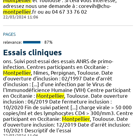
Montpellier
et Toulouse : Si cela vous intéresse,
adressez nous une demande à : corevih@chu-
montpellier
.fr ou au 04 67 33 76 02
22/03/2024 11:06
PAGES
relevance:
87%
Essais cliniques
ons. Suivi post-essai des essais ANRS de primo-
infection. Centres participants en Occitanie :
Montpellier
, Nîmes, Perpignan, Toulouse. Date
d’ouverture d’inclusion : 02/1997 Date d’arrêt
d’inclusion : [...] d’une infection par le Virus de
l’Immunodéficience Humaine (VIH) Centre participant
en Occitanie :
Montpellier
, Toulouse. Date ouverture
inclusion : 06/2019 Date fermeture inclusion :
10/2020 Fin de suivi patient [...] charge virale > 50 000
copies/ml et des lymphocytes CD4 > 300/mm3. Centre
participant en Occitanie:
Montpellier
, Toulouse. Date
d'ouverture inclusion: 12/2019 Date d'arrêt inclusion:
10/2021 Descriptif de l'essai
22/03/2024 11:06