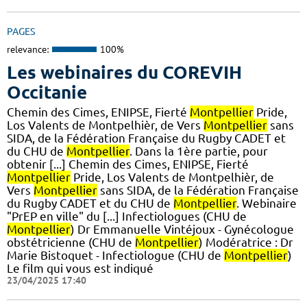
PAGES
relevance:
100%
Les webinaires du COREVIH
Occitanie
Chemin des Cimes, ENIPSE, Fierté
Montpellier
Pride,
Los Valents de Montpelhièr, de Vers
Montpellier
sans
SIDA, de la Fédération Française du Rugby CADET et
du CHU de
Montpellier
. Dans la 1ère partie, pour
obtenir [...] Chemin des Cimes, ENIPSE, Fierté
Montpellier
Pride, Los Valents de Montpelhièr, de
Vers
Montpellier
sans SIDA, de la Fédération Française
du Rugby CADET et du CHU de
Montpellier
. Webinaire
"PrEP en ville" du [...] Infectiologues (CHU de
Montpellier
) Dr Emmanuelle Vintéjoux - Gynécologue
obstétricienne (CHU de
Montpellier
) Modératrice : Dr
Marie Bistoquet - Infectiologue (CHU de
Montpellier
)
Le film qui vous est indiqué
23/04/2025 17:40