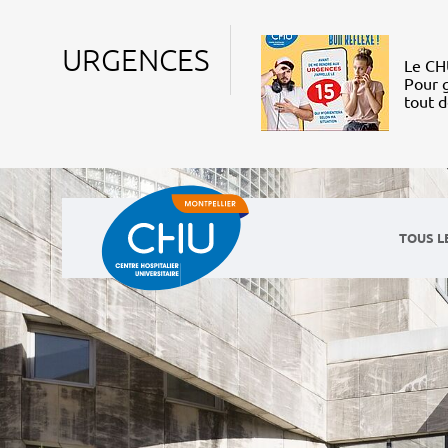
URGENCES
Le CHU
Pour g
tout 
TOUS L