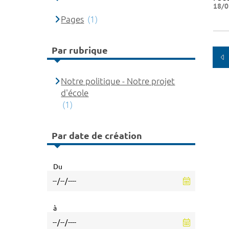
18/0
Pages
(1)
Par rubrique
Notre politique - Notre projet
d'école
(1)
Par date de création
Du
à