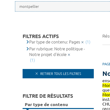
FILTRES ACTIFS
Résu
Par type de contenu: Pages
(1)
Par rubrique: Notre politique -
Notre projet d'école
(1)
PAG
No
RETIRER TOUS LES FILTRES
ens
Mon
que 
Mon
FILTRE DE RÉSULTATS
ins
CH
Par type de contenu
rec