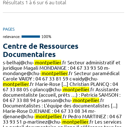
Résultats 1 à 6 sur 6 au total
PAGES
relevance:
100%
Centre de Ressources
Documentaires
s-belhaj@chu-
montpellier
.fr Secteur administratif et
juridique Magali MONDANGE : 04 67 33 93 50 m-
mondange@chu-
montpellier
.fr Secteur paramédical
Carole VAIDY : 04 67 33 81 59 c-vaidy@chu-
montpellier
.fr Marie-Rose [...] Christian PLANCQ : 04
67 33 88 05 c-plancq@chu-
montpellier
.fr Assistante
documentaliste (accueil, prêts …) : Patricia SAMSON :
04 67 33 88 94 p-samson@chu-
montpellier
.fr
Documentalistes : L’équipe des documentalistes [...]
Marie-Rose DJENANE : 04 67 33 08 34 mr-
djenane@chu-
montpellier
.fr Pedro MARTINEZ : 04 67
33 93 51 p-martinez@chu-
montpellier
.fr Les services