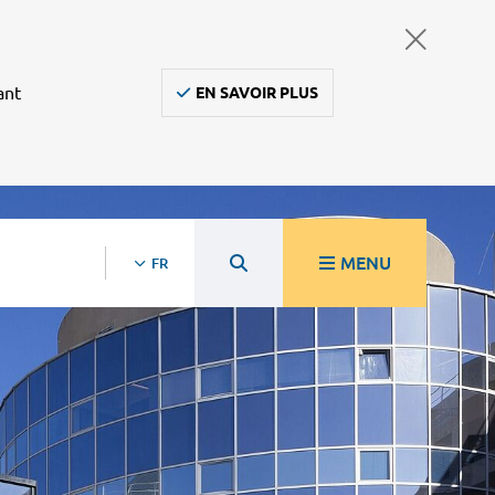
ant
EN SAVOIR PLUS
MENU
FR