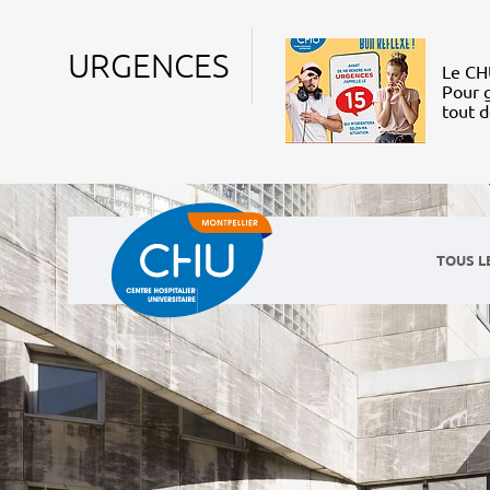
URGENCES
Le CHU
Pour g
tout 
TOUS L