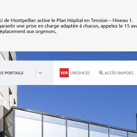
 de Montpellier active le Plan Hôpital en Tension – Niveau 1.
arantir une prise en charge adaptée à chacun, appelez le 15 av
déplacement aux urgences.
URGENCES
ACCÈS RAPIDES
ES PORTAILS