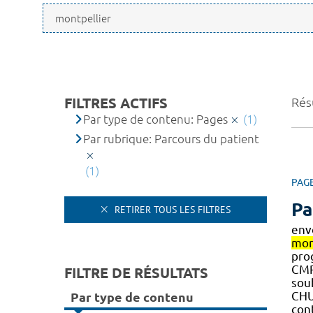
FILTRES ACTIFS
Résu
Par type de contenu: Pages
(1)
Par rubrique: Parcours du patient
(1)
PAG
Pa
RETIRER TOUS LES FILTRES
env
mon
prog
CM
FILTRE DE RÉSULTATS
souh
CH
Par type de contenu
con