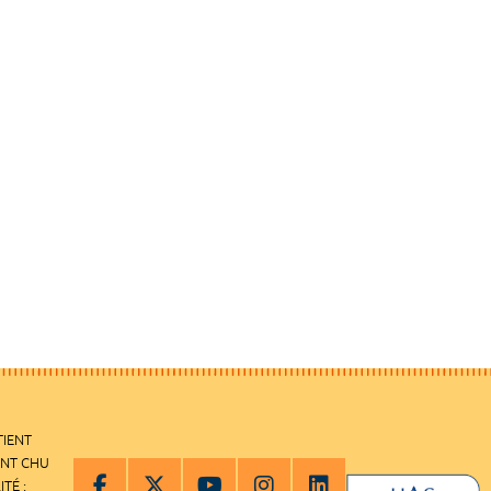
TIENT
ENT CHU
ITÉ :