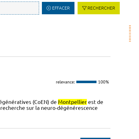
EFFACER
RECHERCHER
relevance:
100%
dégénératives (CoEN) de
Montpellier
est de
la recherche sur la neuro-dégénérescence