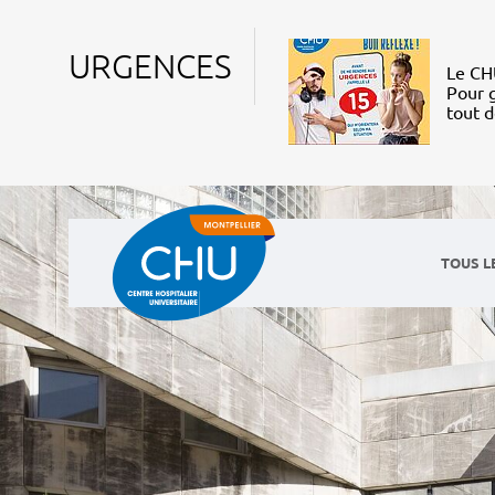
URGENCES
Le CHU
Pour g
tout 
TOUS L