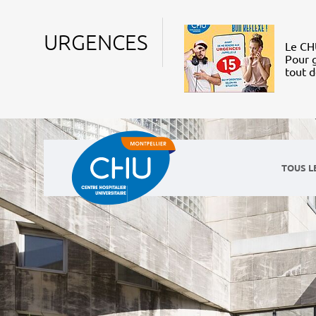
URGENCES
Le CHU
Pour g
tout 
TOUS L