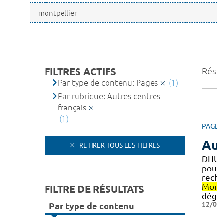
FILTRES ACTIFS
Résu
Par type de contenu: Pages
(1)
Par rubrique: Autres centres
français
(1)
PAG
Au
RETIRER TOUS LES FILTRES
DHU
pou
rec
Mon
FILTRE DE RÉSULTATS
dég
12/0
Par type de contenu