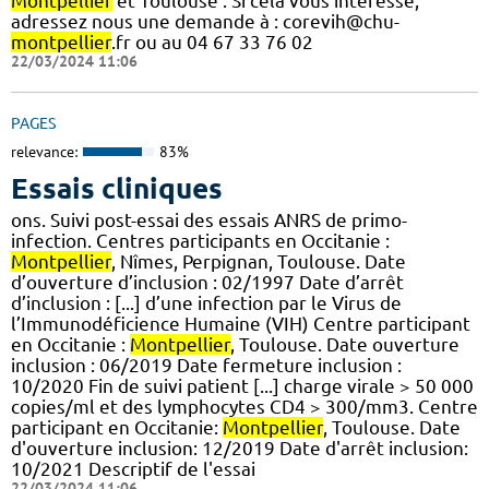
Montpellier
et Toulouse : Si cela vous intéresse,
adressez nous une demande à : corevih@chu-
montpellier
.fr ou au 04 67 33 76 02
22/03/2024 11:06
PAGES
relevance:
83%
Essais cliniques
ons. Suivi post-essai des essais ANRS de primo-
infection. Centres participants en Occitanie :
Montpellier
, Nîmes, Perpignan, Toulouse. Date
d’ouverture d’inclusion : 02/1997 Date d’arrêt
d’inclusion : [...] d’une infection par le Virus de
l’Immunodéficience Humaine (VIH) Centre participant
en Occitanie :
Montpellier
, Toulouse. Date ouverture
inclusion : 06/2019 Date fermeture inclusion :
10/2020 Fin de suivi patient [...] charge virale > 50 000
copies/ml et des lymphocytes CD4 > 300/mm3. Centre
participant en Occitanie:
Montpellier
, Toulouse. Date
d'ouverture inclusion: 12/2019 Date d'arrêt inclusion:
10/2021 Descriptif de l'essai
22/03/2024 11:06