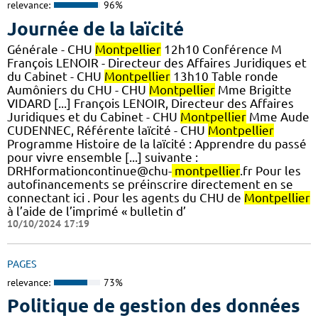
relevance:
96%
Journée de la laïcité
Générale - CHU
Montpellier
12h10 Conférence M
François LENOIR - Directeur des Affaires Juridiques et
du Cabinet - CHU
Montpellier
13h10 Table ronde
Aumôniers du CHU - CHU
Montpellier
Mme Brigitte
VIDARD [...] François LENOIR, Directeur des Affaires
Juridiques et du Cabinet - CHU
Montpellier
Mme Aude
CUDENNEC, Référente laïcité - CHU
Montpellier
Programme Histoire de la laïcité : Apprendre du passé
pour vivre ensemble [...] suivante :
DRHformationcontinue@chu-
montpellier
.fr Pour les
autofinancements se préinscrire directement en se
connectant ici . Pour les agents du CHU de
Montpellier
à l’aide de l’imprimé « bulletin d’
10/10/2024 17:19
PAGES
relevance:
73%
Politique de gestion des données