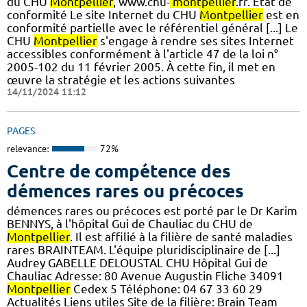
du CHU
Montpellier
, www.chu-
montpellier
.fr. État de
conformité Le site Internet du CHU
Montpellier
est en
conformité partielle avec le référentiel général [...] Le
CHU
Montpellier
s'engage à rendre ses sites Internet
accessibles conformément à l'article 47 de la loi n°
2005-102 du 11 février 2005. À cette fin, il met en
œuvre la stratégie et les actions suivantes
14/11/2024 11:12
PAGES
relevance:
72%
Centre de compétence des
démences rares ou précoces
démences rares ou précoces est porté par le Dr Karim
BENNYS, à l'hôpital Gui de Chauliac du CHU de
Montpellier
. Il est affilié à la filière de santé maladies
rares BRAINTEAM. L'équipe pluridisciplinaire de [...]
Audrey GABELLE DELOUSTAL CHU Hôpital Gui de
Chauliac Adresse: 80 Avenue Augustin Fliche 34091
Montpellier
Cedex 5 Téléphone: 04 67 33 60 29
Actualités Liens utiles Site de la filière: Brain Team