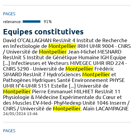
PAGES
relevance:
91%
Equipes constitutives
David O'CALLAGHAN ResUnit 4 Institut de Recherche
en Infectiologie de
Montpellier
IRIM UMR 9004 - CNRS
/ Université de
Montpellier
Jean-Michel MESNARD
ResUnit 5 Institut de Génétique Humaine IGH Equipe
[...] Infectieuses et Vecteurs MIVEGEC UMR IRD 224 -
CNRS 5290 - Université de
Montpellier
Frédéric
SIMARD ResUnit 7 HydroSciences
Montpellier
et
Pathogènes Hydriques Santé Environnement PHYSE
UMR N°4-UMR 5151 Estelle [...] Université de
Montpellier
Pierre Emmanuel MILHIET ResUnit 11
Physiologie & Médecine Expérimentale du Cœur et
des Muscles EV-Med- PhyMedexp Unité 1046 Inserm /
CNRS / Université de
Montpellier
. Alain LACAMPAGNE
24/05/2024 15:46
PAGES