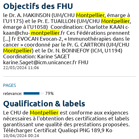
Objectifs des FHU
le Dr. A. MAKINSON (UM/CHU
Montpellier
, émarge à
l'U1175) et le Pr. E. TUAILLON (UM/CHU
Montpellier
,
émarge à l'U1058) ​ Coordination: Charlotte KAAN c-
kaan@chu-
montpellier
.fr Ces Fédérations prennent
[...] fr EVOCAN Evocan-2, « Immunothérapies dans le
cancer » coordonné par le Pr. G. CARTRON (UM/CHU
Montpellier
) et le Dr. N. BONNEFOY (ICM, U1194)
Coordination: Karine SAGET
karine.Saget@icm.unicancer.fr FHU
22/03/2024 11:06
PAGES
relevance:
79%
Qualification & labels
Le CHU de
Montpellier
est conforme aux exigences
nécessaires à l'obtention des certifications et labels
garantissant une qualité des prestations proposées.
Télécharger Certificat Qualiopi PNG 189,9 Ko
10/04/2024 00:24