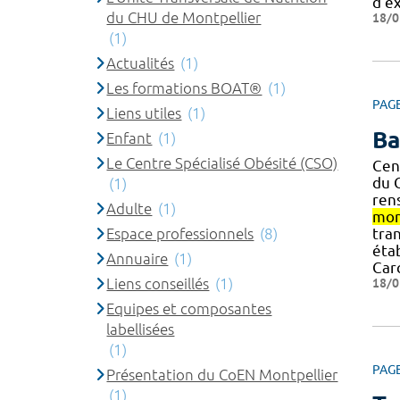
d'e
du CHU de Montpellier
18/0
(1)
Actualités
(1)
Les formations BOAT®
(1)
PAG
Liens utiles
(1)
Ba
Enfant
(1)
Le Centre Spécialisé Obésité (CSO)
Cen
du 
(1)
ren
Adulte
(1)
mon
Espace professionnels
(8)
tran
éta
Annuaire
(1)
Car
Liens conseillés
(1)
18/0
Equipes et composantes
labellisées
(1)
PAG
Présentation du CoEN Montpellier
(1)