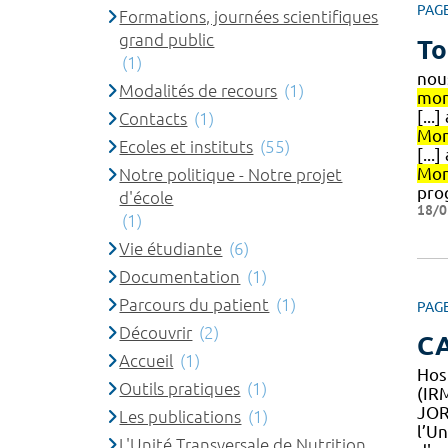
PAG
Formations, journées scientifiques
grand public
To
(1)
nou
Modalités de recours
(1)
mon
[...
Contacts
(1)
Mon
Ecoles et instituts
(55)
[..
Mon
Notre politique - Notre projet
pro
d'école
18/0
(1)
Vie étudiante
(6)
Documentation
(1)
Parcours du patient
(1)
PAG
Découvrir
(2)
C
Accueil
(1)
Hos
Outils pratiques
(1)
(IRM
JOR
Les publications
(1)
l’U
L'Unité Transversale de Nutrition