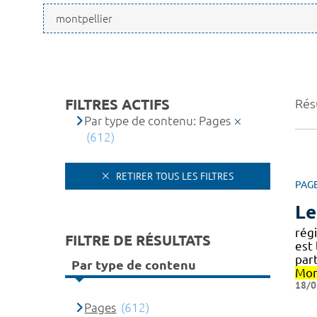
FILTRES ACTIFS
Rés
Par type de contenu: Pages
(612)
RETIRER TOUS LES FILTRES
PAG
Le
rég
FILTRE DE RÉSULTATS
est 
part
Par type de contenu
Mon
18/0
Pages
(612)