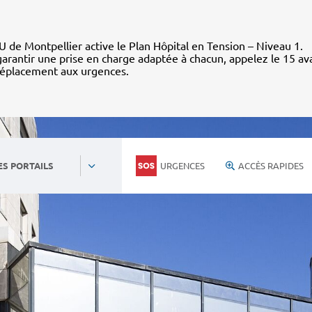
 de Montpellier active le Plan Hôpital en Tension – Niveau 1.
arantir une prise en charge adaptée à chacun, appelez le 15 av
déplacement aux urgences.
URGENCES
ACCÈS RAPIDES
ES PORTAILS