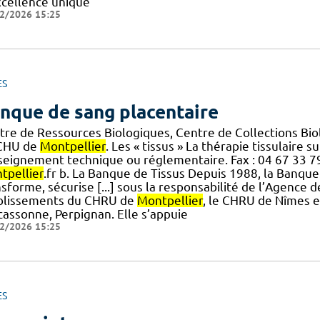
xcellence unique
2/2026 15:25
ES
nque de sang placentaire
tre de Ressources Biologiques, Centre de Collections B
CHU de
Montpellier
. Les « tissus » La thérapie tissulaire su
seignement technique ou réglementaire. Fax : 04 67 33 79 
tpellier
.fr b. La Banque de Tissus Depuis 1988, la Banque
sforme, sécurise [...] sous la responsabilité de l’Agence
blissements du CHRU de
Montpellier
, le CHRU de Nîmes et
cassonne, Perpignan. Elle s’appuie
2/2026 15:25
ES