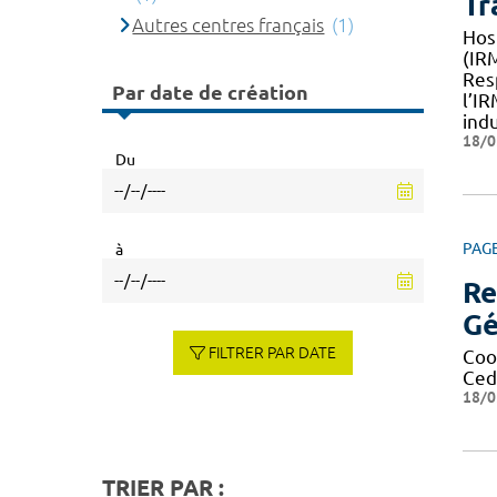
Tr
Autres centres français
(1)
Hos
(IRM
Res
Par date de création
l’I
indu
18/0
Du
PAG
à
Re
Gé
FILTRER PAR DATE
Coo
Ced
18/0
TRIER PAR :