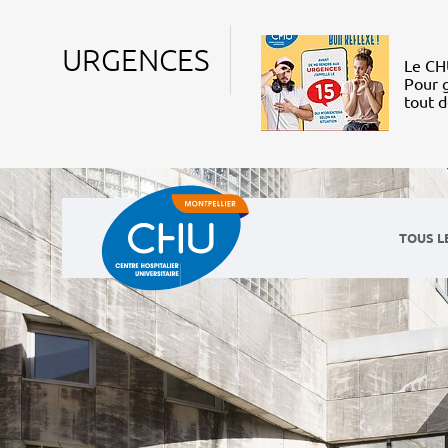
URGENCES
Le CHU
Pour g
tout 
TOUS L