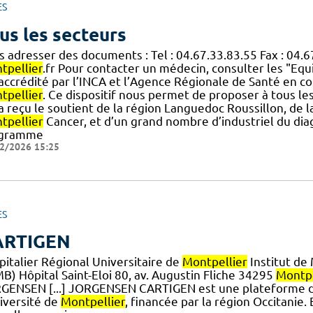
ES
us les secteurs
s adresser des documents : Tel : 04.67.33.83.55 Fax : 04.
tpellier
.fr Pour contacter un médecin, consulter les "Equ
] accrédité par l’INCA et l’Agence Régionale de Santé en co
tpellier
. Ce dispositif nous permet de proposer à tous le
.] a reçu le soutient de la région Languedoc Roussillon, 
tpellier
Cancer, et d’un grand nombre d’industriel du dia
gramme
2/2026 15:25
ES
ARTIGEN
pitalier Régional Universitaire de
Montpellier
Institut de
B) Hôpital Saint-Eloi 80, av. Augustin Fliche 34295
Montpe
GENSEN [...] JORGENSEN CARTIGEN est une plateforme de
niversité de
Montpellier
, financée par la région Occitanie.