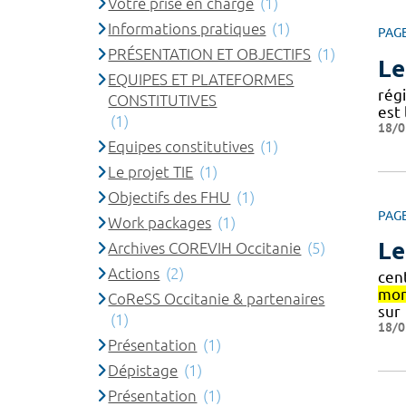
Votre prise en charge
(1)
Informations pratiques
(1)
PAG
PRÉSENTATION ET OBJECTIFS
(1)
Le
EQUIPES ET PLATEFORMES
rég
CONSTITUTIVES
est 
(1)
18/0
Equipes constitutives
(1)
Le projet TIE
(1)
Objectifs des FHU
(1)
PAG
Work packages
(1)
Le
Archives COREVIH Occitanie
(5)
Actions
(2)
cen
mon
CoReSS Occitanie & partenaires
sur
(1)
18/0
Présentation
(1)
Dépistage
(1)
Présentation
(1)