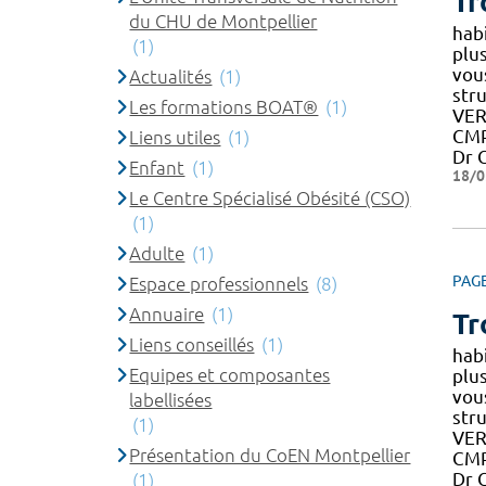
Tr
du CHU de Montpellier
hab
(1)
plu
vou
Actualités
(1)
str
Les formations BOAT®
(1)
VER
CMP
Liens utiles
(1)
Dr 
Enfant
(1)
18/0
Le Centre Spécialisé Obésité (CSO)
(1)
Adulte
(1)
PAG
Espace professionnels
(8)
Annuaire
(1)
Tr
Liens conseillés
(1)
hab
Equipes et composantes
plu
vou
labellisées
str
(1)
VER
Présentation du CoEN Montpellier
CMP
Dr 
(1)