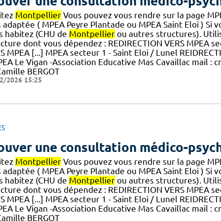
ouver une consultation médico-psyc
itez
Montpellier
Vous pouvez vous rendre sur la page M
s adaptée ( MPEA Peyre Plantade ou MPEA Saint Eloi ) Si v
s habitez (CHU de
Montpellier
ou autres structures). Utili
ucture dont vous dépendez : REDIRECTION VERS MPEA se
S MPEA [...] MPEA secteur 1 - Saint Eloi / Lunel REIDRE
EA Le Vigan -Association Educative Mas Cavaillac mail :
Camille BERGOT
2/2026 15:25
ES
ouver une consultation médico-psyc
itez
Montpellier
Vous pouvez vous rendre sur la page M
s adaptée ( MPEA Peyre Plantade ou MPEA Saint Eloi ) Si v
s habitez (CHU de
Montpellier
ou autres structures). Utili
ucture dont vous dépendez : REDIRECTION VERS MPEA se
S MPEA [...] MPEA secteur 1 - Saint Eloi / Lunel REIDRE
EA Le Vigan -Association Educative Mas Cavaillac mail :
Camille BERGOT