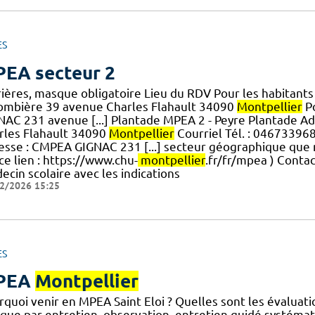
ES
EA secteur 2
rières, masque obligatoire Lieu du RDV Pour les habitant
ombière 39 avenue Charles Flahault 34090
Montpellier
Po
NAC 231 avenue [...] Plantade MPEA 2 - Peyre Plantade Ad
rles Flahault 34090
Montpellier
Courriel Tél. : 046733968
esse : CMPEA GIGNAC 231 [...] secteur géographique que n
ce lien : https://www.chu-
montpellier
.fr/fr/mpea ) Conta
cin scolaire avec les indications
2/2026 15:25
ES
PEA
Montpellier
quoi venir en MPEA Saint Eloi ? Quelles sont les évaluatio
nique par entretien, observation, entretien guidé systéma