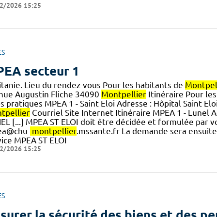
2/2026 15:25
ES
EA secteur 1
itanie. Lieu du rendez-vous Pour les habitants de
Montpel
nue Augustin Fliche 34090
Montpellier
Itinéraire Pour les
s pratiques MPEA 1 - Saint Eloi Adresse : Hôpital Saint E
tpellier
Courriel Site Internet Itinéraire MPEA 1 - Lunel
EL [...] MPEA ST ELOI doit être décidée et formulée par v
a@chu-
montpellier
.mssante.fr La demande sera ensuite
vice MPEA ST ELOI
2/2026 15:25
ES
surer la sécurité des biens et des p