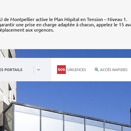
 de Montpellier active le Plan Hôpital en Tension – Niveau 1.
arantir une prise en charge adaptée à chacun, appelez le 15 av
déplacement aux urgences.
URGENCES
ACCÈS RAPIDES
ES PORTAILS