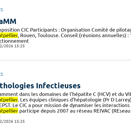
ES
iaMM
position CIC Participants : Organisation Comité de pilota
tpellier
, Rouen, Toulouse. Conseil (réunions annuelles) :
ctionnement
2/2026 15:25
ES
thologies Infectieuses
amment dans les domaines de l’hépatite C (HCV) et du V
tpellier
. Les équipes cliniques d’hépatologie (Pr D Larrey
] EPST. Le CIC a pour mission de dynamiser les interactions
tpellier
participe depuis 2007 au réseau REIVAC (REseau 
t
2/2026 15:25