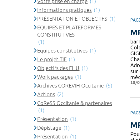
Votre prise en charge
(1)
Informations pratiques
(1)
PRÉSENTATION ET OBJECTIFS
(1)
PAG
EQUIPES ET PLATEFORMES
MP
CONSTITUTIVES
bar
(1)
Col
Equipes constitutives
(1)
GIG
Le projet TIE
(1)
Cha
Adr
Objectifs des FHU
(1)
sur 
Work packages
(1)
méde
18/0
Archives COREVIH Occitanie
(5)
Actions
(2)
CoReSS Occitanie & partenaires
(1)
PAG
Présentation
(1)
M
Dépistage
(1)
Pour
Présentation
(1)
cli