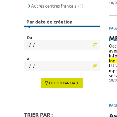
18/0
Autres centres français
(1)
Par date de création
PAG
MP
Du
Occ
ave
Info
à
Mon
LUN
mpe
ser
18/0
FILTRER PAR DATE
PAG
TRIER PAR :
As