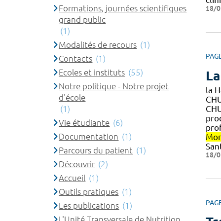
Formations, journées scientifiques
18/0
grand public
(1)
Modalités de recours
(1)
PAG
Contacts
(1)
Ecoles et instituts
(55)
La
Notre politique - Notre projet
la 
d'école
CH
(1)
CH
pro
Vie étudiante
(6)
pro
Documentation
(1)
Mon
San
Parcours du patient
(1)
18/0
Découvrir
(2)
Accueil
(1)
Outils pratiques
(1)
PAG
Les publications
(1)
L'Unité Transversale de Nutrition