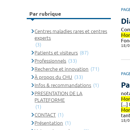
PAG
Par rubrique
D
Com
Centres maladies rares et centres
Mon
experts
Fon
(3)
18/0
Patients et visiteurs
(87)
Professionnels
(33)
Recherche et innovation
(71)
PAG
À propos du CHU
(33)
Pa
Infos & recommandations
(1)
PRESENTATION DE LA
not
Mon
PLATEFORME
[...
(1)
Mon
CONTACT
(1)
tan
18/0
Présentation
(1)