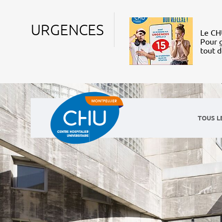
URGENCES
Le CHU
Pour g
tout 
TOUS L