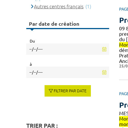
Autres centres français
(1)
PAG
Pr
Par date de création
09 
pre
du [
Du
Mon
dém
Pra
Anc
à
25/0
FILTRER PAR DATE
PAG
Pr
MES
Mon
mon
TRIER PAR :