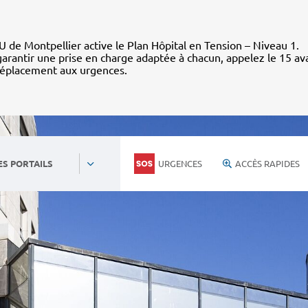
 de Montpellier active le Plan Hôpital en Tension – Niveau 1.
arantir une prise en charge adaptée à chacun, appelez le 15 av
déplacement aux urgences.
URGENCES
ACCÈS RAPIDES
ES PORTAILS