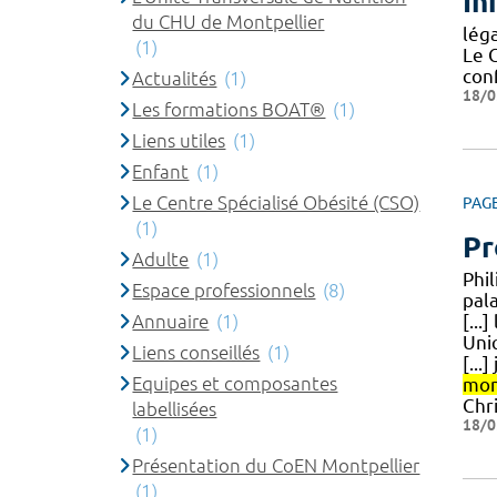
In
du CHU de Montpellier
lég
(1)
Le 
con
Actualités
(1)
18/0
Les formations BOAT®
(1)
Liens utiles
(1)
Enfant
(1)
Le Centre Spécialisé Obésité (CSO)
PAG
(1)
Pr
Adulte
(1)
Phil
Espace professionnels
(8)
pal
Annuaire
(1)
[...
Uni
Liens conseillés
(1)
[...
Equipes et composantes
mon
Chri
labellisées
18/0
(1)
Présentation du CoEN Montpellier
(1)