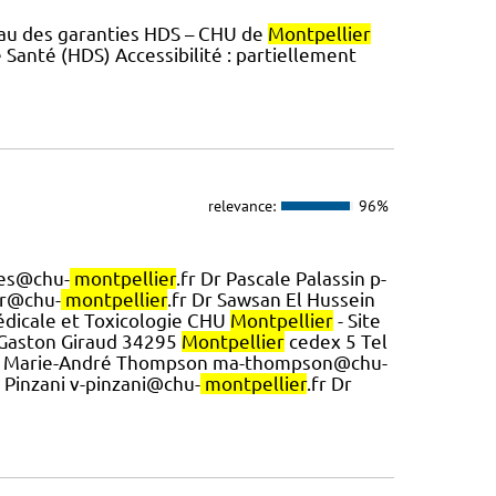
eau des garanties HDS – CHU de
Montpellier
Santé (HDS) Accessibilité : partiellement
relevance:
96%
bres@chu-
montpellier
.fr Dr Pascale Palassin p-
er@chu-
montpellier
.fr Dr Sawsan El Hussein
dicale et Toxicologie CHU
Montpellier
- Site
 Gaston Giraud 34295
Montpellier
cedex 5 Tel
 Dr Marie-André Thompson ma-thompson@chu-
 Pinzani v-pinzani@chu-
montpellier
.fr Dr