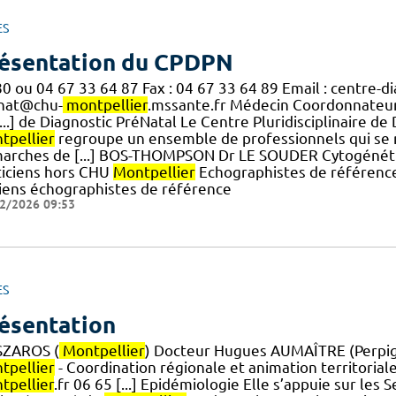
ES
ésentation du CPDPN
80 ou 04 67 33 64 87 Fax : 04 67 33 64 89 Email : centre-
nat@chu-
montpellier
.mssante.fr Médecin Coordonnateu
...] de Diagnostic PréNatal Le Centre Pluridisciplinaire 
tpellier
regroupe un ensemble de professionnels qui se r
arches de [...] BOS-THOMPSON Dr LE SOUDER Cytogénéti
ticiens hors CHU
Montpellier
Echographistes de référenc
iens échographistes de référence
2/2026 09:53
ES
ésentation
ZAROS (
Montpellier
) Docteur Hugues AUMAÎTRE (Perpig
tpellier
- Coordination régionale et animation territori
tpellier
.fr 06 65 [...] Epidémiologie Elle s’appuie sur les