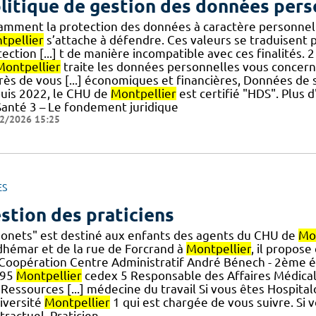
litique de gestion des données pers
amment la protection des données à caractère personnel 
tpellier
s’attache à défendre. Ces valeurs se traduisent p
ection [...] t de manière incompatible avec ces finalités.
Montpellier
traite les données personnelles vous concern
rès de vous [...] économiques et financières, Données de
uis 2022, le CHU de
Montpellier
est certifié "HDS". Plus
Santé 3 – Le fondement juridique
2/2026 15:25
ES
stion des praticiens
honets" est destiné aux enfants des agents du CHU de
Mon
dhémar et de la rue de Forcrand à
Montpellier
, il propose
.] Coopération Centre Administratif André Bénech - 2ème
295
Montpellier
cedex 5 Responsable des Affaires Médica
Ressources [...] médecine du travail Si vous êtes Hospital
niversité
Montpellier
1 qui est chargée de vous suivre. Si v
ractuel, Praticien