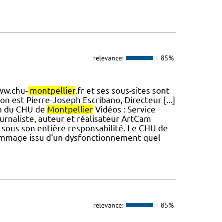
relevance:
85%
ww.chu-
montpellier
.fr et ses sous-sites sont
ion est Pierre-Joseph Escribano, Directeur [...]
on du CHU de
Montpellier
Vidéos : Service
rnaliste, auteur et réalisateur ArtCam
ait sous son entière responsabilité. Le CHU de
ommage issu d'un dysfonctionnement quel
relevance:
85%