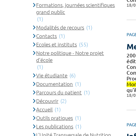
Formations, journées scientifiques
18/0
grand public
(1)
Modalités de recours
(1)
PAG
Contacts
(1)
Ecoles et instituts
(55)
Me
Notre politique - Notre projet
200
d'école
édi
(1)
Con
Com
Vie étudiante
(6)
Prod
Documentation
(1)
Mon
qu'i
Parcours du patient
(1)
18/0
Découvrir
(2)
Accueil
(1)
Outils pratiques
(1)
PAG
Les publications
(1)
L'Unité Transversale de Nutrition