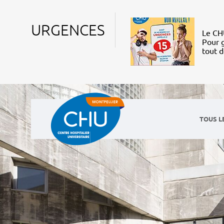
URGENCES
Le CHU
Pour g
tout 
TOUS L