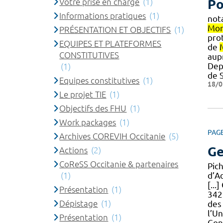
Votre prise en charge
(1)
Po
Informations pratiques
(1)
not
Mon
PRÉSENTATION ET OBJECTIFS
(1)
prot
EQUIPES ET PLATEFORMES
de
CONSTITUTIVES
aup
Dep
(1)
de 
Equipes constitutives
(1)
18/0
Le projet TIE
(1)
Objectifs des FHU
(1)
Work packages
(1)
PAG
Archives COREVIH Occitanie
(5)
Ge
Actions
(2)
CoReSS Occitanie & partenaires
Pic
(1)
d’A
[..
Présentation
(1)
34
Dépistage
(1)
des 
l’U
Présentation
(1)
Cont