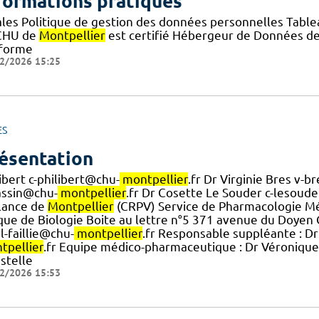
formations pratiques
ales Politique de gestion des données personnelles Tabl
CHU de
Montpellier
est certifié Hébergeur de Données de 
forme
2/2026 15:25
ES
ésentation
ibert c-philibert@chu-
montpellier
.fr Dr Virginie Bres v-
assin@chu-
montpellier
.fr Dr Cosette Le Souder c-lesoud
] lance de
Montpellier
(CRPV) Service de Pharmacologie Mé
que de Biologie Boite au lettre n°5 371 avenue du Doyen
] jl-faillie@chu-
montpellier
.fr Responsable suppléante :
tpellier
.fr Equipe médico-pharmaceutique : Dr Véronique
stelle
2/2026 15:53