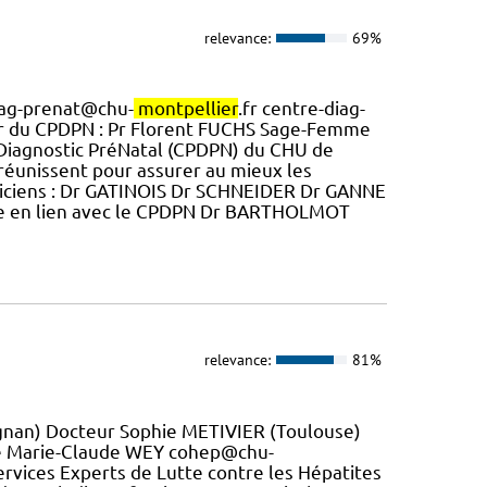
relevance:
69%
diag-prenat@chu-
montpellier
.fr centre-diag-
r du CPDPN : Pr Florent FUCHS Sage-Femme
de Diagnostic PréNatal (CPDPN) du CHU de
éunissent pour assurer au mieux les
ciens : Dr GATINOIS Dr SCHNEIDER Dr GANNE
e en lien avec le CPDPN Dr BARTHOLMOT
relevance:
81%
nan) Docteur Sophie METIVIER (Toulouse)
ale Marie-Claude WEY cohep@chu-
 Services Experts de Lutte contre les Hépatites