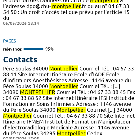
Protection des Données du CHU de
Montpellier
à
l’adresse dpo@chu-
montpellier
.fr ou au n° 04 67 33
54 50 : Un droit d’accès tel que prévu par l’article 15
du
05/05/2026 18:14
PAGES
relevance:
95%
Contacts
Père Soulas 34000
Montpellier
Courriel Tél. : 04 67 33
88 11 Site Internet Itinéraire Ecole d'IADE Ecole
d'Infirmiers Anesthésistes Adresse : 1146 avenue du
Père Soulas 34000
Montpellier
Courriel Tél. : [...]
34090
MONTPELLIER
Courriel Tél. : 04 67 33 88 45 Fax
: 04 67 33 88 52 Site Internet Itinéraire IFSI Institut de
Formation en Soins Infirmiers Adresse : 1146 avenue
du Père Soulas 34000
Montpellier
Courriel [...] 34000
Montpellier
Courriel Tél. : 04 67 33 88 70 Site Internet
Itinéraire IFMEM Institut de Formation Manipulateur
d'Electroradiologie Medicale Adresse : 1146 avenue
du Père Soulas 34295
Montpellier
Cedex
07/05/2026 17:03