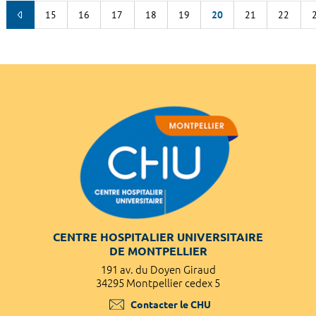
15
16
17
18
19
20
21
22
CENTRE HOSPITALIER UNIVERSITAIRE
DE MONTPELLIER
191 av. du Doyen Giraud
34295 Montpellier cedex 5
Contacter le CHU