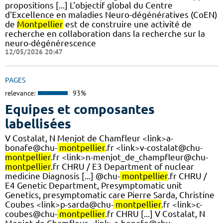
propositions [...] L'objectif global du Centre
d'Excellence en maladies Neuro-dégénératives (CoEN)
de
Montpellier
est de construire une activité de
recherche en collaboration dans la recherche sur la
neuro-dégénérescence
12/05/2026 20:47
PAGES
relevance:
93%
Equipes et composantes
labellisées
V Costalat, N Menjot de Chamfleur <link>a-
bonafe@chu-
montpellier
.fr <link>v-costalat@chu-
montpellier
.fr <link>n-menjot_de_champfleur@chu-
montpellier
.fr CHRU / E3 Department of nuclear
medicine Diagnosis [...] @chu-
montpellier
.fr CHRU /
E4 Genetic Department, Presymptomatic unit
Genetics, presymptomatic care Pierre Sarda, Christine
Coubes <link>p-sarda@chu-
montpellier
.fr <link>c-
coubes@chu-
montpellier
.fr CHRU [...] V Costalat, N