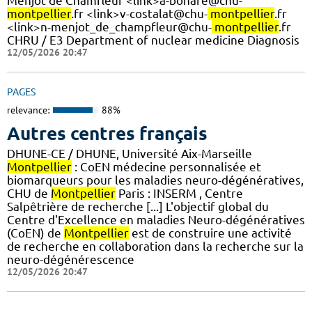
Menjot de Chamfleur <link>a-bonafe@chu-
montpellier
.fr <link>v-costalat@chu-
montpellier
.fr
<link>n-menjot_de_champfleur@chu-
montpellier
.fr
CHRU / E3 Department of nuclear medicine Diagnosis
12/05/2026 20:47
PAGES
relevance:
88%
Autres centres français
DHUNE-CE / DHUNE, Université Aix-Marseille
Montpellier
: CoEN médecine personnalisée et
biomarqueurs pour les maladies neuro-dégénératives,
CHU de
Montpellier
Paris : INSERM , Centre
Salpêtrière de recherche [...] L'objectif global du
Centre d'Excellence en maladies Neuro-dégénératives
(CoEN) de
Montpellier
est de construire une activité
de recherche en collaboration dans la recherche sur la
neuro-dégénérescence
12/05/2026 20:47