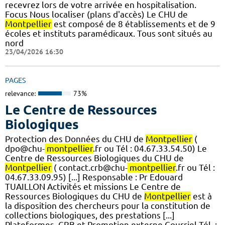
recevrez lors de votre arrivée en hospitalisation.
Focus Nous localiser (plans d'accès) Le CHU de
Montpellier
est composé de 8 établissements et de 9
écoles et instituts paramédicaux. Tous sont situés au
nord
23/04/2026 16:30
PAGES
relevance:
73%
Le Centre de Ressources
Biologiques
Protection des Données du CHU de
Montpellier
(
dpo@chu-
montpellier
.fr ou Tél : 04.67.33.54.50) Le
Centre de Ressources Biologiques du CHU de
Montpellier
( contact.crb@chu-
montpellier
.fr ou Tél :
04.67.33.09.95) [...] Responsable : Pr Edouard
TUAILLON Activités et missions Le Centre de
Ressources Biologiques du CHU de
Montpellier
est à
la disposition des chercheurs pour la constitution de
collections biologiques, des prestations [...]
Plateformes, CRB et Promotion externe Courriel Tél. :