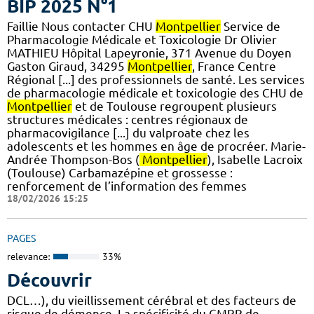
BIP 2025 N°1
Faillie Nous contacter CHU
Montpellier
Service de
Pharmacologie Médicale et Toxicologie Dr Olivier
MATHIEU Hôpital Lapeyronie, 371 Avenue du Doyen
Gaston Giraud, 34295
Montpellier
, France Centre
Régional [...] des professionnels de santé. Les services
de pharmacologie médicale et toxicologie des CHU de
Montpellier
et de Toulouse regroupent plusieurs
structures médicales : centres régionaux de
pharmacovigilance [...] du valproate chez les
adolescents et les hommes en âge de procréer. Marie-
Andrée Thompson-Bos (
Montpellier
), Isabelle Lacroix
(Toulouse) Carbamazépine et grossesse :
renforcement de l’information des femmes
18/02/2026 15:25
PAGES
relevance:
33%
Découvrir
DCL…), du vieillissement cérébral et des facteurs de
risque de démence. La spécificité du CMRR de