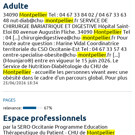
Adulte
34090
Montpellier
Tel : 04 67 33 84 02 / 04 67 33 63
48 nut-diab@chu-
montpellier
.fr SERVICE DE
CHIRURGIE BARIATRIQUE ET DIGESTIVE Hôpital Saint-
Eloi 80 avenue Augustin Fliche. 34090
Montpellier
Tel
: 04 [...] chirurgiedigestivea@chu-
montpellier
.fr Pour
toute autre question : Marine Vidal Coordinatrice
territoriale du CSO Occitanie-Est Tel : 04 67 33 57 43
centre-specialise-obesite@chu-
montpellier
.fr [...]
(Mounjaro®) entre en vigueur le 15 juin 2026. Le
Service de Nutrition-Diabétologie du CHU de
Montpellier
- accueille les personnes vivant avec une
obésité dans le cadre d'un parcours global. Pour plus
25/06/2026 18:34
PAGES
relevance:
67%
Espace professionnels
par la SERO Occitanie Programme Education
Thérapeutique du Patient - CHU de
Montpellier