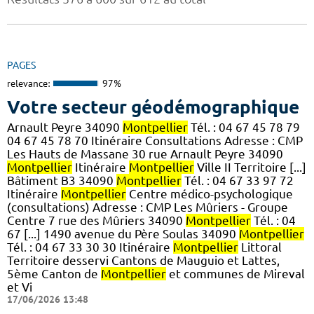
PAGES
relevance:
97%
Votre secteur géodémographique
Arnault Peyre 34090
Montpellier
Tél. : 04 67 45 78 79
04 67 45 78 70 Itinéraire Consultations Adresse : CMP
Les Hauts de Massane 30 rue Arnault Peyre 34090
Montpellier
Itinéraire
Montpellier
Ville II Territoire [...]
Bâtiment B3 34090
Montpellier
Tél. : 04 67 33 97 72
Itinéraire
Montpellier
Centre médico-psychologique
(consultations) Adresse : CMP Les Mûriers - Groupe
Centre 7 rue des Mûriers 34090
Montpellier
Tél. : 04
67 [...] 1490 avenue du Père Soulas 34090
Montpellier
Tél. : 04 67 33 30 30 Itinéraire
Montpellier
Littoral
Territoire desservi Cantons de Mauguio et Lattes,
5ème Canton de
Montpellier
et communes de Mireval
et Vi
17/06/2026 13:48