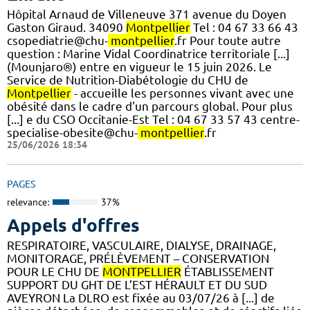
Hôpital Arnaud de Villeneuve 371 avenue du Doyen
Gaston Giraud. 34090
Montpellier
Tel : 04 67 33 66 43
csopediatrie@chu-
montpellier
.fr Pour toute autre
question : Marine Vidal Coordinatrice territoriale [...]
(Mounjaro®) entre en vigueur le 15 juin 2026. Le
Service de Nutrition-Diabétologie du CHU de
Montpellier
- accueille les personnes vivant avec une
obésité dans le cadre d'un parcours global. Pour plus
[...] e du CSO Occitanie-Est Tel : 04 67 33 57 43 centre-
specialise-obesite@chu-
montpellier
.fr
25/06/2026 18:34
PAGES
relevance:
37%
Appels d'offres
RESPIRATOIRE, VASCULAIRE, DIALYSE, DRAINAGE,
MONITORAGE, PRÉLÈVEMENT – CONSERVATION
POUR LE CHU DE
MONTPELLIER
ÉTABLISSEMENT
SUPPORT DU GHT DE L’EST HÉRAULT ET DU SUD
AVEYRON La DLRO est fixée au 03/07/26 à [...] de