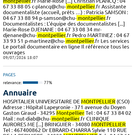
montpellier
.fr Marie-Rose [...] Christian PLANCQ : 04
67 33 88 05 c-plancq@chu-
montpellier
.fr Assistante
documentaliste (accueil, prêts …) : Patricia SAMSON :
04 67 33 88 94 p-samson@chu-
montpellier
.fr
Documentalistes : L’équipe des documentalistes [...]
Marie-Rose DJENANE : 04 67 33 08 34 mr-
djenane@chu-
montpellier
.fr Pedro MARTINEZ : 04 67
33 93 51 p-martinez@chu-
montpellier
.fr Les services
Le portail documentaire en ligne Il référence tous les
ouvrages
09/07/2026 18:07
PAGES
relevance:
77%
Annuaire
HOSPITALIER UNIVERSITAIRE DE
MONTPELLIER
(CSO)
Adresse : Hôpital Lapeyronie - 371 avenue du Doyen
Gaston Giraud - 34295
Montpellier
Tel : 04 67 33 84 02
Mail : nut-diab@chu-
montpellier
.fr CLINIQUE
AURORES ME [...] BRINGUIER - 34080
MONTPELLIER
Tel : 467400862 Dr EBRARD-CHARRA Sylvie 110 RUE