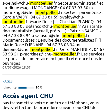
s-belhaj@chu-
montpellier
.fr Secteur administratif et
juridique Magali MONDANGE : 04 67 33 93 50 m-
mondange@chu-
montpellier
.fr Secteur paramédical
Carole VAIDY : 04 67 33 81 59 c-vaidy@chu-
montpellier
.fr Marie-Rose [...] Christian PLANCQ : 04
67 33 88 05 c-plancq@chu-
montpellier
.fr Assistante
documentaliste (accueil, prêts …) : Patricia SAMSON :
04 67 33 88 94 p-samson@chu-
montpellier
.fr
Documentalistes : L’équipe des documentalistes [...]
Marie-Rose DJENANE : 04 67 33 08 34 mr-
djenane@chu-
montpellier
.fr Pedro MARTINEZ : 04 67
33 93 51 p-martinez@chu-
montpellier
.fr Les services
Le portail documentaire en ligne Il référence tous les
ouvrages
09/07/2026 18:07
PAGES
relevance:
50%
Accès agent CHU
pas transmettre votre numéro de téléphone, vous
devez effectuer la procédure suivante au CHU de