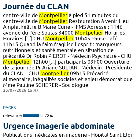
Journée du CLAN
centre-ville de
Montpellier
à pied 51 minutes du
centre-ville de
Montpellier
Restauration à venir Lieu
Amphithéâtre B Marie Curie - IFMS Adresse : 1146
avenue du Père Soulas 34000
Montpellier
Horaires :
Horaires [...] CHU
Montpellier
10h45 Pause-café
11h15 Quand la faim fragilise l'esprit : marqueurs
nutritionnels et santé mentale en situation de
précarité Dr Robin PIEROT - Médecin Psychiatre - CHU
Montpellier
12h00 [...] participants 09h00 Ouverture
de la journée Pr Ariane SULTAN - Médecin - Présidente
du CLAN – CHU
Montpellier
09h15 Précarité
alimentaire, inégalités sociales et enjeu démocratique
Mme Pauline SCHERER - Sociologue
23/07/2026 15:47
PAGES
relevance:
78%
Urgence imagerie abdominale
Publications médicales en imagerie - Hôpital Saint Eloi