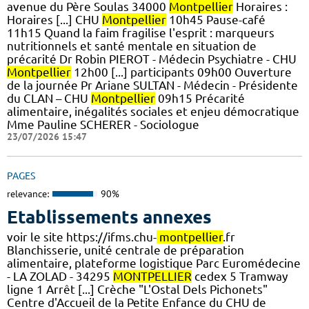
avenue du Père Soulas 34000
Montpellier
Horaires :
Horaires [...] CHU
Montpellier
10h45 Pause-café
11h15 Quand la faim fragilise l'esprit : marqueurs
nutritionnels et santé mentale en situation de
précarité Dr Robin PIEROT - Médecin Psychiatre - CHU
Montpellier
12h00 [...] participants 09h00 Ouverture
de la journée Pr Ariane SULTAN - Médecin - Présidente
du CLAN – CHU
Montpellier
09h15 Précarité
alimentaire, inégalités sociales et enjeu démocratique
Mme Pauline SCHERER - Sociologue
23/07/2026 15:47
PAGES
relevance:
90%
Etablissements annexes
voir le site https://ifms.chu-
montpellier
.fr
Blanchisserie, unité centrale de préparation
alimentaire, plateforme logistique Parc Euromédecine
- LA ZOLAD - 34295
MONTPELLIER
cedex 5 Tramway
ligne 1 Arrêt [...] Crèche "L'Ostal Dels Pichonets"
Centre d'Accueil de la Petite Enfance du CHU de