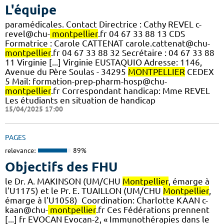
L'équipe
paramédicales. Contact Directrice : Cathy REVEL c-
revel@chu-
montpellier
.fr 04 67 33 88 13 CDS
Formatrice : Carole CATTENAT carole.cattenat@chu-
montpellier
.fr 04 67 33 88 32 Secrétaire : 04 67 33 88
11 Virginie [...] Virginie EUSTAQUIO Adresse: 1146,
Avenue du Père Soulas - 34295
MONTPELLIER
CEDEX
5 Mail: formation-prep-pharm-hosp@chu-
montpellier
.fr Correspondant handicap: Mme REVEL
Les étudiants en situation de handicap
15/04/2025 17:00
PAGES
relevance:
89%
Objectifs des FHU
le Dr. A. MAKINSON (UM/CHU
Montpellier
, émarge à
l'U1175) et le Pr. E. TUAILLON (UM/CHU
Montpellier
,
émarge à l'U1058) ​ Coordination: Charlotte KAAN c-
kaan@chu-
montpellier
.fr Ces Fédérations prennent
[...] fr EVOCAN Evocan-2, « Immunothérapies dans le