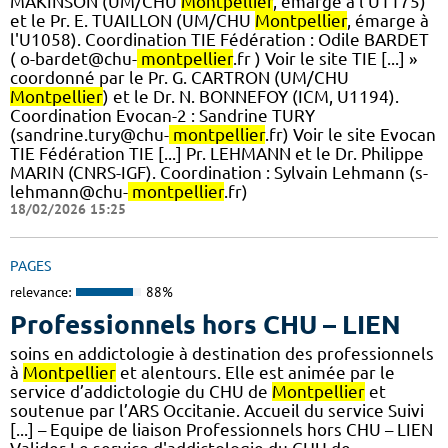
MAKINSON (UM/CHU
Montpellier
, émarge à l'U1175)
et le Pr. E. TUAILLON (UM/CHU
Montpellier
, émarge à
l'U1058). ​Coordination TIE Fédération : Odile BARDET
( o-bardet@chu-
montpellier
.fr ) Voir le site TIE [...] »
coordonné par le Pr. G. CARTRON (UM/CHU
Montpellier
) et le Dr. N. BONNEFOY (ICM, U1194).
Coordination Evocan-2 : Sandrine TURY
(sandrine.tury@chu-
montpellier
.fr) Voir le site Evocan
TIE Fédération TIE [...] Pr. LEHMANN et le Dr. Philippe
MARIN (CNRS-IGF). ​Coordination : Sylvain Lehmann (s-
lehmann@chu-
montpellier
.fr)
18/02/2026 15:25
PAGES
relevance:
88%
Professionnels hors CHU – LIEN
soins en addictologie à destination des professionnels
à
Montpellier
et alentours. Elle est animée par le
service d’addictologie du CHU de
Montpellier
et
soutenue par l’ARS Occitanie. Accueil du service Suivi
[...] – Equipe de liaison Professionnels hors CHU – LIEN