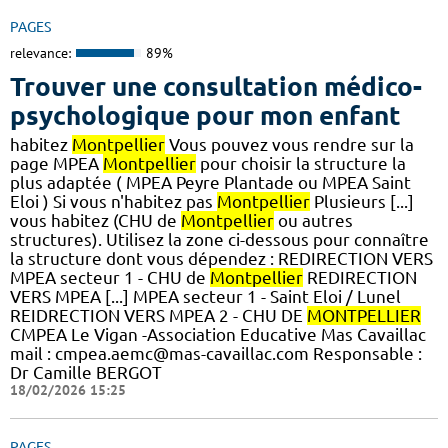
PAGES
relevance:
89%
Trouver une consultation médico-
psychologique pour mon enfant
habitez
Montpellier
Vous pouvez vous rendre sur la
page MPEA
Montpellier
pour choisir la structure la
plus adaptée ( MPEA Peyre Plantade ou MPEA Saint
Eloi ) Si vous n'habitez pas
Montpellier
Plusieurs [...]
vous habitez (CHU de
Montpellier
ou autres
structures). Utilisez la zone ci-dessous pour connaître
la structure dont vous dépendez : REDIRECTION VERS
MPEA secteur 1 - CHU de
Montpellier
REDIRECTION
VERS MPEA [...] MPEA secteur 1 - Saint Eloi / Lunel
REIDRECTION VERS MPEA 2 - CHU DE
MONTPELLIER
CMPEA Le Vigan -Association Educative Mas Cavaillac
mail : cmpea.aemc@mas-cavaillac.com Responsable :
Dr Camille BERGOT
18/02/2026 15:25
PAGES