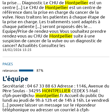
la prise… Diagnostic Le CHU de
Montpellier
est un
centre [...] Le CHU de
Montpellier
est un centre de
référence dans la prise en charge du cancer de la
vulve. Nous traitons les patientes à chaque étape de
la prise en charge. Les traitements sont adaptés à
chaque patiente [...] seront proposés dès le…
Equipe/Prise de rendez-vous Vous souhaitez prendre
rendez-vous au CHU de
Montpellier
suite à une
suspicion de cancer de la vulve ou un diagnostic de
cancer? Actualités Consultez les
18/02/2026 15:25
PAGES
relevance:
87%
L'équipe
Secrétariat : 04 67 33 88 63 Adresse : 1146, Avenue du
Père Soulas - 34295
MONTPELLIER
CEDEX 5 Mail :
cfph-pueri@chu-
montpellier
.fr Accueil du public Du
lundi au jeudi de 9h à 12h et de 14h à 16h. Le vendredi
[...] pouvez laisser un message sur le répondeur
téléphonique ou adresser un courriel à cfph-