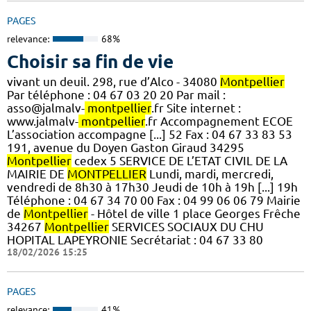
PAGES
relevance:
68%
Choisir sa fin de vie
vivant un deuil. 298, rue d’Alco - 34080
Montpellier
Par téléphone : 04 67 03 20 20 Par mail :
asso@jalmalv-
montpellier
.fr Site internet :
www.jalmalv-
montpellier
.fr Accompagnement ECOE
L’association accompagne [...] 52 Fax : 04 67 33 83 53
191, avenue du Doyen Gaston Giraud 34295
Montpellier
cedex 5 SERVICE DE L’ETAT CIVIL DE LA
MAIRIE DE
MONTPELLIER
Lundi, mardi, mercredi,
vendredi de 8h30 à 17h30 Jeudi de 10h à 19h [...] 19h
Téléphone : 04 67 34 70 00 Fax : 04 99 06 06 79 Mairie
de
Montpellier
- Hôtel de ville 1 place Georges Frêche
34267
Montpellier
SERVICES SOCIAUX DU CHU
HOPITAL LAPEYRONIE Secrétariat : 04 67 33 80
18/02/2026 15:25
PAGES
relevance:
41%