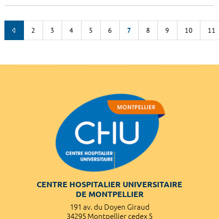
2
3
4
5
6
7
8
9
10
11
CENTRE HOSPITALIER UNIVERSITAIRE
DE MONTPELLIER
191 av. du Doyen Giraud
34295 Montpellier cedex 5