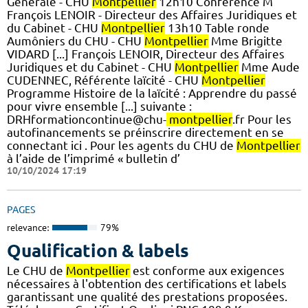
Générale - CHU
Montpellier
12h10 Conférence M
François LENOIR - Directeur des Affaires Juridiques et
du Cabinet - CHU
Montpellier
13h10 Table ronde
Aumôniers du CHU - CHU
Montpellier
Mme Brigitte
VIDARD [...] François LENOIR, Directeur des Affaires
Juridiques et du Cabinet - CHU
Montpellier
Mme Aude
CUDENNEC, Référente laïcité - CHU
Montpellier
Programme Histoire de la laïcité : Apprendre du passé
pour vivre ensemble [...] suivante :
DRHformationcontinue@chu-
montpellier
.fr Pour les
autofinancements se préinscrire directement en se
connectant ici . Pour les agents du CHU de
Montpellier
à l’aide de l’imprimé « bulletin d’
10/10/2024 17:19
PAGES
relevance:
79%
Qualification & labels
Le CHU de
Montpellier
est conforme aux exigences
nécessaires à l'obtention des certifications et labels
garantissant une qualité des prestations proposées.