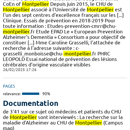
CoEn of
Montpellier
Depuis juin 2015, le CHU de
Montpellier
associé à l'Université de
Montpellier
est
l'un des sept centres d'excellence français sur les [...]
Clinique. Essais de prévention en 2018-2019 Pour
toute information : Etudes-prevention-cmrr@chu-
montpellier
.fr Etude EPAD Le « European Prevention
Alzheimer’s Dementia » Consortium a pour objectif de
constituer [...] Mme Caroline Grasselli, l’attachée de
recherche à l’adresse suivante : c-
grasselli_monboisse@chu-
montpellier
.fr PHRC
LEOPOLD Essai national de prévention des lésions
cérébrales d’origine vasculaire visibles
26/02/2025 17:26
PAGES
relevance:
90%
Documentation
de 3'41 sur ce sujet où médecins et patients du CHU
de
Montpellier
sont interviewés : La recherche sur la
maladie d'Alzheimer au CHU de
Montpellier
(Campus
mag)