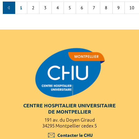
1
2
3
4
5
6
7
8
9
10
CENTRE HOSPITALIER UNIVERSITAIRE
DE MONTPELLIER
191 av. du Doyen Giraud
34295 Montpellier cedex 5
Contacter le CHU