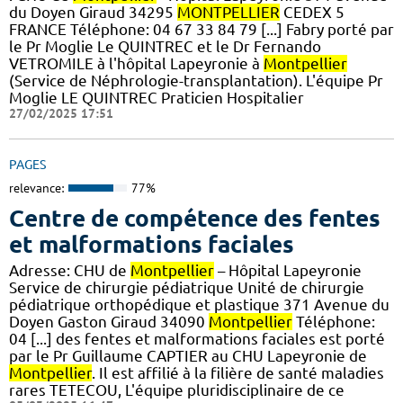
du Doyen Giraud 34295
MONTPELLIER
CEDEX 5
FRANCE Téléphone: 04 67 33 84 79 [...] Fabry porté par
le Pr Moglie Le QUINTREC et le Dr Fernando
VETROMILE à l'hôpital Lapeyronie à
Montpellier
(Service de Néphrologie-transplantation). L'équipe Pr
Moglie LE QUINTREC Praticien Hospitalier
27/02/2025 17:51
PAGES
relevance:
77%
Centre de compétence des fentes
et malformations faciales
Adresse: CHU de
Montpellier
– Hôpital Lapeyronie
Service de chirurgie pédiatrique Unité de chirurgie
pédiatrique orthopédique et plastique 371 Avenue du
Doyen Gaston Giraud 34090
Montpellier
Téléphone:
04 [...] des fentes et malformations faciales est porté
par le Pr Guillaume CAPTIER au CHU Lapeyronie de
Montpellier
. Il est affilié à la filière de santé maladies
rares TETECOU, L'équipe pluridisciplinaire de ce