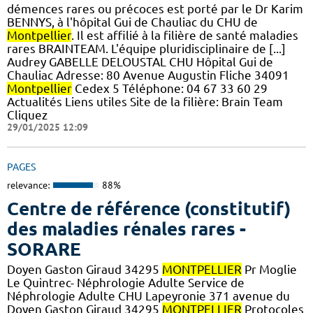
démences rares ou précoces est porté par le Dr Karim
BENNYS, à l'hôpital Gui de Chauliac du CHU de
Montpellier
. Il est affilié à la filière de santé maladies
rares BRAINTEAM. L'équipe pluridisciplinaire de [...]
Audrey GABELLE DELOUSTAL CHU Hôpital Gui de
Chauliac Adresse: 80 Avenue Augustin Fliche 34091
Montpellier
Cedex 5 Téléphone: 04 67 33 60 29
Actualités Liens utiles Site de la filière: Brain Team
Cliquez
29/01/2025 12:09
PAGES
relevance:
88%
Centre de référence (constitutif)
des maladies rénales rares -
SORARE
Doyen Gaston Giraud 34295
MONTPELLIER
Pr Moglie
Le Quintrec- Néphrologie Adulte Service de
Néphrologie Adulte CHU Lapeyronie 371 avenue du
Doyen Gaston Giraud 34295
MONTPELLIER
Protocoles