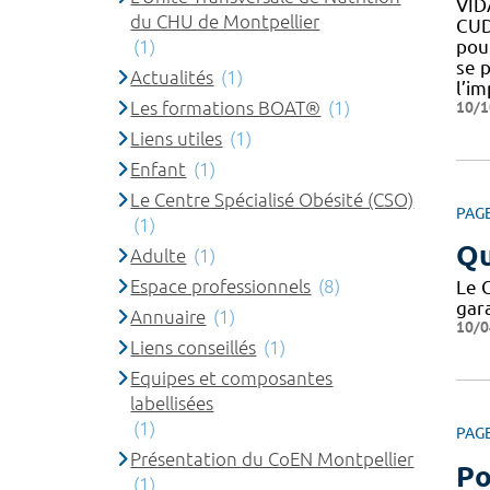
VID
du CHU de Montpellier
CUD
(1)
pou
se 
Actualités
(1)
l’im
Les formations BOAT®
(1)
10/1
Liens utiles
(1)
Enfant
(1)
Le Centre Spécialisé Obésité (CSO)
PAG
(1)
Qu
Adulte
(1)
Espace professionnels
(8)
Le 
gar
Annuaire
(1)
10/0
Liens conseillés
(1)
Equipes et composantes
labellisées
(1)
PAG
Présentation du CoEN Montpellier
Po
(1)