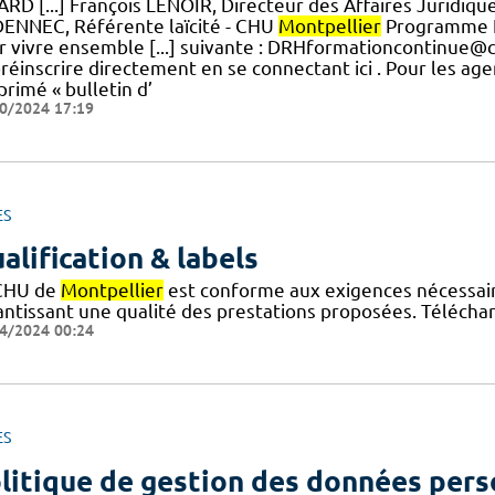
ARD [...] François LENOIR, Directeur des Affaires Juridiqu
ENNEC, Référente laïcité - CHU
Montpellier
Programme Hi
r vivre ensemble [...] suivante : DRHformationcontinue@
préinscrire directement en se connectant ici . Pour les a
primé « bulletin d’
0/2024 17:19
ES
alification & labels
CHU de
Montpellier
est conforme aux exigences nécessaires
antissant une qualité des prestations proposées. Téléchar
4/2024 00:24
ES
litique de gestion des données pers