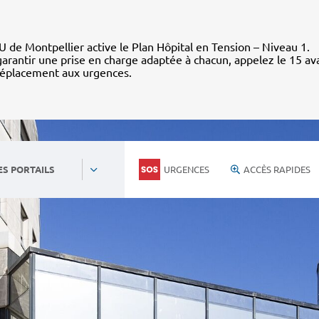
 de Montpellier active le Plan Hôpital en Tension – Niveau 1.
arantir une prise en charge adaptée à chacun, appelez le 15 av
déplacement aux urgences.
URGENCES
ACCÈS RAPIDES
ES PORTAILS