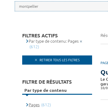
FILTRES ACTIFS
Résu
Par type de contenu: Pages
(612)
RETIRER TOUS LES FILTRES
PAG
Qu
Le 
FILTRE DE RÉSULTATS
gar
10/0
Par type de contenu
Pages
(612)