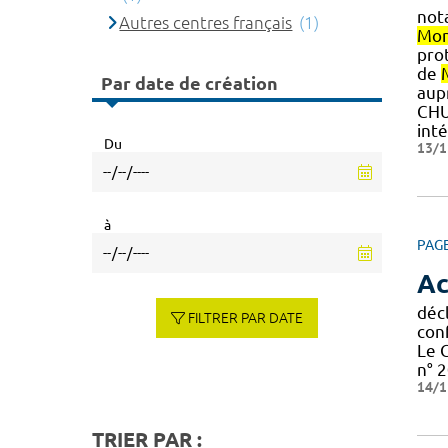
not
Autres centres français
(1)
Mon
prot
de
Par date de création
aupr
CH
inté
Du
13/1
à
PAG
Ac
décl
FILTRER PAR DATE
con
Le 
n° 2
14/1
TRIER PAR :