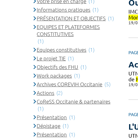
Votre prise en charge
(1)
Ou
Informations pratiques
(1)
IMC
Mon
PRÉSENTATION ET OBJECTIFS
(1)
19/0
EQUIPES ET PLATEFORMES
CONSTITUTIVES
(1)
Equipes constitutives
(1)
PAG
Le projet TIE
(1)
Ac
Objectifs des FHU
(1)
UTN
Work packages
(1)
de
Archives COREVIH Occitanie
(5)
19/0
Actions
(2)
CoReSS Occitanie & partenaires
(1)
PAG
Présentation
(1)
L'
Dépistage
(1)
Présentation
(1)
UTN