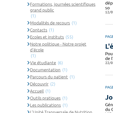
dépi
Formations, journées scientifiques
so
grand public
12/0
(1)
Modalités de recours
(1)
Contacts
(1)
Ecoles et instituts
(55)
PAG
Notre politique - Notre projet
L'
d'école
Pou
(1)
de l
Vie étudiante
(6)
22/0
Documentation
(1)
Parcours du patient
(1)
Découvrir
(2)
PAG
Accueil
(1)
Jo
Outils pratiques
(1)
Gén
Les publications
(1)
du 
L'Unité Transversale de Nutrition