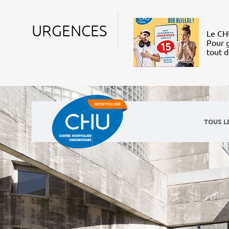
URGENCES
Le CHU
Pour g
tout 
TOUS L