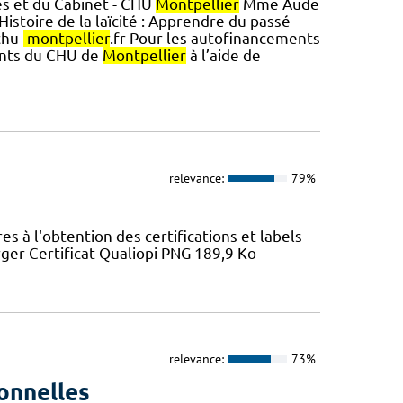
es et du Cabinet - CHU
Montpellier
Mme Aude
stoire de la laïcité : Apprendre du passé
chu-
montpellier
.fr Pour les autofinancements
gents du CHU de
Montpellier
à l’aide de
relevance:
79%
 à l'obtention des certifications et labels
ger Certificat Qualiopi PNG 189,9 Ko
relevance:
73%
onnelles