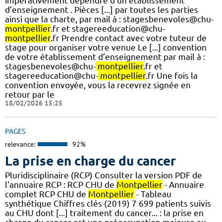
impérativement dépendre d'un établissement
d’enseignement . Pièces [...] par toutes les parties
ainsi que la charte, par mail à : stagesbenevoles@chu-
montpellier
.fr et stagereeducation@chu-
montpellier
.fr Prendre contact avec votre tuteur de
stage pour organiser votre venue Le [...] convention
de votre établissement d’enseignement par mail à :
stagesbenevoles@chu-
montpellier
.fr et
stagereeducation@chu-
montpellier
.fr Une fois la
convention envoyée, vous la recevrez signée en
retour par le
18/02/2026 15:25
PAGES
relevance:
92%
La prise en charge du cancer
Pluridisciplinaire (RCP) Consulter la version PDF de
l'annuaire RCP : RCP CHU de
Montpellier
- Annuaire
complet RCP CHU de
Montpellier
- Tableau
synthétique Chiffres clés (2019) 7 699 patients suivis
au CHU dont [...] traitement du cancer... : la prise en