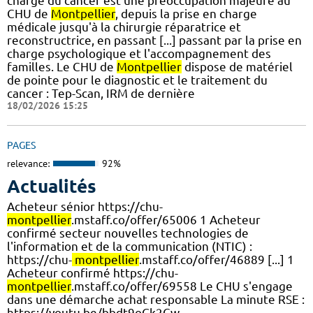
charge du cancer est une préoccupation majeure au
CHU de
Montpellier
, depuis la prise en charge
médicale jusqu'à la chirurgie réparatrice et
reconstructrice, en passant [...] passant par la prise en
charge psychologique et l'accompagnement des
familles. Le CHU de
Montpellier
dispose de matériel
de pointe pour le diagnostic et le traitement du
cancer : Tep-Scan, IRM de dernière
18/02/2026 15:25
PAGES
relevance:
92%
Actualités
Acheteur sénior https://chu-
montpellier
.mstaff.co/offer/65006 1 Acheteur
confirmé secteur nouvelles technologies de
l'information et de la communication (NTIC) :
https://chu-
montpellier
.mstaff.co/offer/46889 [...] 1
Acheteur confirmé https://chu-
montpellier
.mstaff.co/offer/69558 Le CHU s'engage
dans une démarche achat responsable La minute RSE :
https://youtu.be/bbdt9oGk2Cw