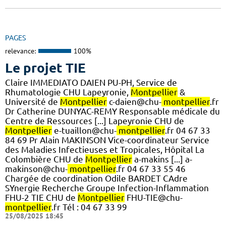
PAGES
relevance:
100%
Le projet TIE
Claire IMMEDIATO DAIEN PU-PH, Service de
Rhumatologie CHU Lapeyronie,
Montpellier
&
Université de
Montpellier
c-daien@chu-
montpellier
.fr
Dr Catherine DUNYAC-REMY Responsable médicale du
Centre de Ressources [...] Lapeyronie CHU de
Montpellier
e-tuaillon@chu-
montpellier
.fr 04 67 33
84 69 Pr Alain MAKINSON Vice-coordinateur Service
des Maladies Infectieuses et Tropicales, Hôpital La
Colombière CHU de
Montpellier
a-makins [...] a-
makinson@chu-
montpellier
.fr 04 67 33 55 46
Chargée de coordination Odile BARDET CAdre
SYnergie Recherche Groupe Infection-Inflammation
FHU-2 TIE CHU de
Montpellier
FHU-TIE@chu-
montpellier
.fr Tél : 04 67 33 99
25/08/2025 18:45