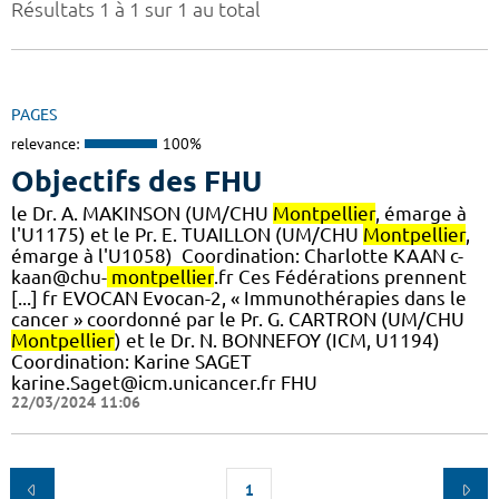
Résultats 1 à 1 sur 1 au total
PAGES
relevance:
100%
Objectifs des FHU
le Dr. A. MAKINSON (UM/CHU
Montpellier
, émarge à
l'U1175) et le Pr. E. TUAILLON (UM/CHU
Montpellier
,
émarge à l'U1058) ​ Coordination: Charlotte KAAN c-
kaan@chu-
montpellier
.fr Ces Fédérations prennent
[...] fr EVOCAN Evocan-2, « Immunothérapies dans le
cancer » coordonné par le Pr. G. CARTRON (UM/CHU
Montpellier
) et le Dr. N. BONNEFOY (ICM, U1194)
Coordination: Karine SAGET
karine.Saget@icm.unicancer.fr FHU
22/03/2024 11:06
1