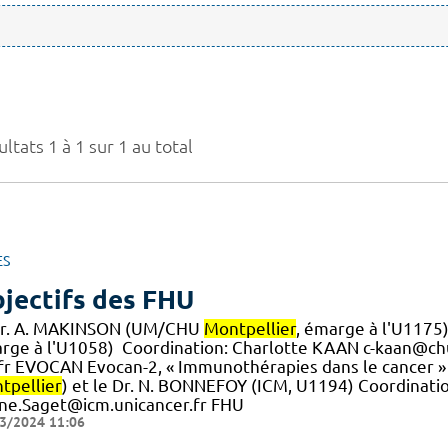
ltats 1 à 1 sur 1 au total
ES
jectifs des FHU
Dr. A. MAKINSON (UM/CHU
Montpellier
, émarge à l'U1175
rge à l'U1058) ​ Coordination: Charlotte KAAN c-kaan@ch
.] fr EVOCAN Evocan-2, « Immunothérapies dans le cancer
tpellier
) et le Dr. N. BONNEFOY (ICM, U1194) Coordinati
ine.Saget@icm.unicancer.fr FHU
3/2024 11:06