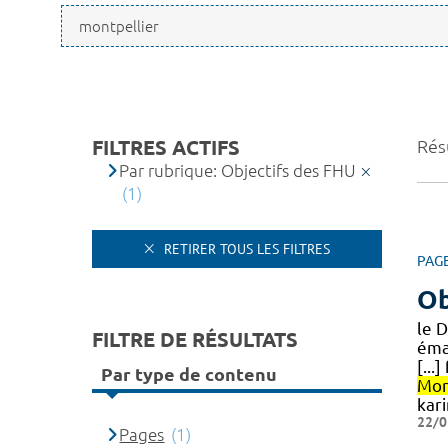
FILTRES ACTIFS
Résu
Par rubrique: Objectifs des FHU
(1)
RETIRER TOUS LES FILTRES
PAG
Ob
le 
FILTRE DE RÉSULTATS
éma
[..
Par type de contenu
Mon
kar
22/0
Pages
(1)