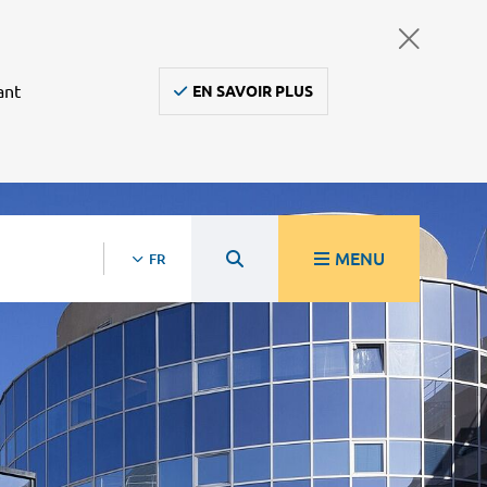
ant
EN SAVOIR PLUS
MENU
FR