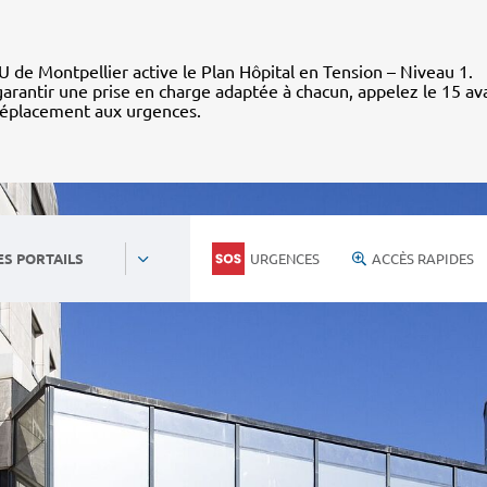
 de Montpellier active le Plan Hôpital en Tension – Niveau 1.
arantir une prise en charge adaptée à chacun, appelez le 15 av
déplacement aux urgences.
URGENCES
ACCÈS RAPIDES
ES PORTAILS