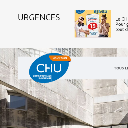
URGENCES
Le CHU
Pour g
tout 
TOUS L