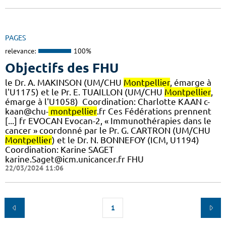
PAGES
relevance:
100%
Objectifs des FHU
le Dr. A. MAKINSON (UM/CHU
Montpellier
, émarge à
l'U1175) et le Pr. E. TUAILLON (UM/CHU
Montpellier
,
émarge à l'U1058) ​ Coordination: Charlotte KAAN c-
kaan@chu-
montpellier
.fr Ces Fédérations prennent
[...] fr EVOCAN Evocan-2, « Immunothérapies dans le
cancer » coordonné par le Pr. G. CARTRON (UM/CHU
Montpellier
) et le Dr. N. BONNEFOY (ICM, U1194)
Coordination: Karine SAGET
karine.Saget@icm.unicancer.fr FHU
22/03/2024 11:06
1