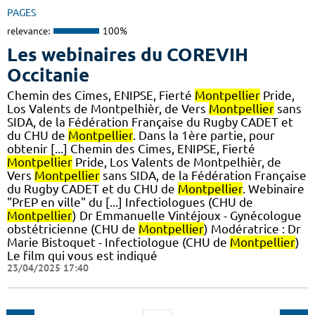
PAGES
relevance:
100%
Les webinaires du COREVIH
Occitanie
Chemin des Cimes, ENIPSE, Fierté
Montpellier
Pride,
Los Valents de Montpelhièr, de Vers
Montpellier
sans
SIDA, de la Fédération Française du Rugby CADET et
du CHU de
Montpellier
. Dans la 1ère partie, pour
obtenir [...] Chemin des Cimes, ENIPSE, Fierté
Montpellier
Pride, Los Valents de Montpelhièr, de
Vers
Montpellier
sans SIDA, de la Fédération Française
du Rugby CADET et du CHU de
Montpellier
. Webinaire
"PrEP en ville" du [...] Infectiologues (CHU de
Montpellier
) Dr Emmanuelle Vintéjoux - Gynécologue
obstétricienne (CHU de
Montpellier
) Modératrice : Dr
Marie Bistoquet - Infectiologue (CHU de
Montpellier
)
Le film qui vous est indiqué
23/04/2025 17:40