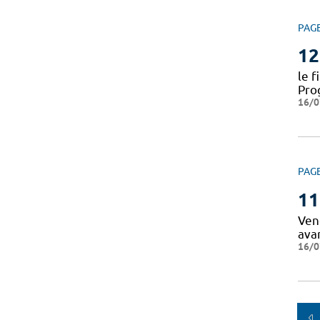
PAG
12
le f
Pro
16/0
PAG
11
Vend
ava
16/0