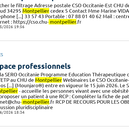
icher le filtrage Adresse postale CSO Occitanie-Est CHU 
aud 34295
Montpellier
cedex 5 Contact Mme Marine VIDAL 
phone [...] 33 57 43 Portable : 07 88 01 40 62 Mail : cent
rnet : https://cso.chu-
montpellier
.fr
5/2026 19:56
ES
pace professionnels
 la SERO Occitanie Programme Education Thérapeutique d
l'ETP au CHU de
Montpellier
Webinaires Le CSO Occitanie
os [...] (Mounjaro®) entre en vigueur le 15 juin 2026. Le
tpellier
- accueille les personnes vivant avec une obésité
] proposer un patient à une RCP : Compléter la fiche de pat
net@chu-
montpellier
.fr RCP DE RECOURS POUR LES OBE
ussion pluridisciplinaire
6/2026 18:34