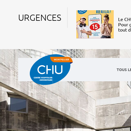
URGENCES
Le CHU
Pour g
tout 
TOUS L