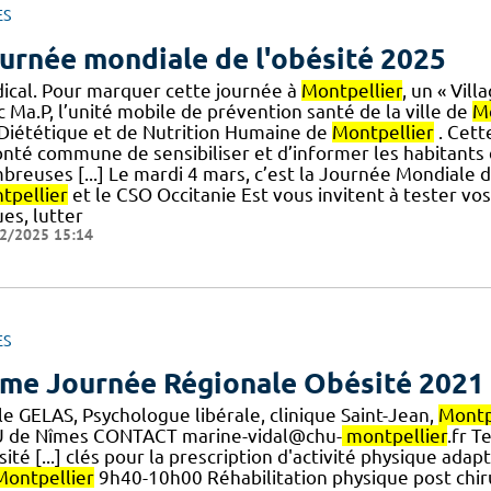
ES
urnée mondiale de l'obésité 2025
ical. Pour marquer cette journée à
Montpellier
, un « Vil
 Ma.P, l’unité mobile de prévention santé de la ville de
Mo
] Diététique et de Nutrition Humaine de
Montpellier
. Cett
onté commune de sensibiliser et d’informer les habitants
reuses [...] Le mardi 4 mars, c’est la Journée Mondiale d
tpellier
et le CSO Occitanie Est vous invitent à tester vo
es, lutter
2/2025 15:14
ES
me Journée Régionale Obésité 2021
le GELAS, Psychologue libérale, clinique Saint-Jean,
Montp
 de Nîmes CONTACT marine-vidal@chu-
montpellier
.fr T
ité [...] clés pour la prescription d'activité physique ad
Montpellier
9h40-10h00 Réhabilitation physique post chir