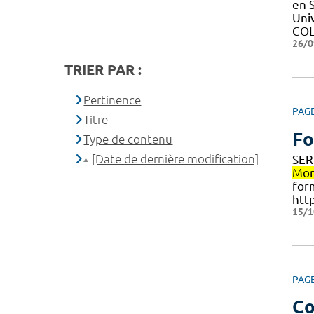
en 
Uni
COL
26/0
TRIER PAR :
Pertinence
PAG
Titre
Fo
Type de contenu
[Date de dernière modification]
SER
Mon
form
htt
15/1
PAG
Co