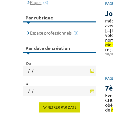
Pages
(8)
PAG
Jo
Par rubrique
méd
avec
[...
Espace professionnels
(8)
vol
nomb
Mon
Par date de création
reçu
18/0
Du
PAG
à
7è
Eve
CHU
obés
FILTRER PAR DATE
de