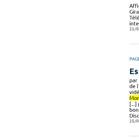
Aff
Gir
Télé
inte
21/0
PAG
Es
par
de 
vidé
Mon
[...
bon
Disc
25/0