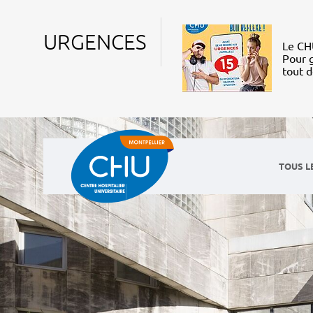
URGENCES
Le CHU
Pour g
tout 
TOUS L