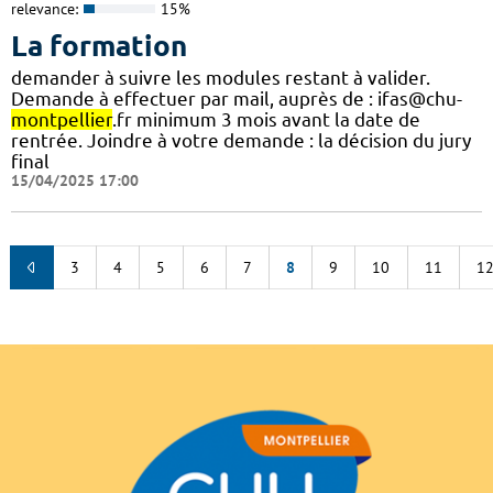
relevance:
15%
La formation
demander à suivre les modules restant à valider.
Demande à effectuer par mail, auprès de : ifas@chu-
montpellier
.fr minimum 3 mois avant la date de
rentrée. Joindre à votre demande : la décision du jury
final
15/04/2025 17:00
3
4
5
6
7
8
9
10
11
1