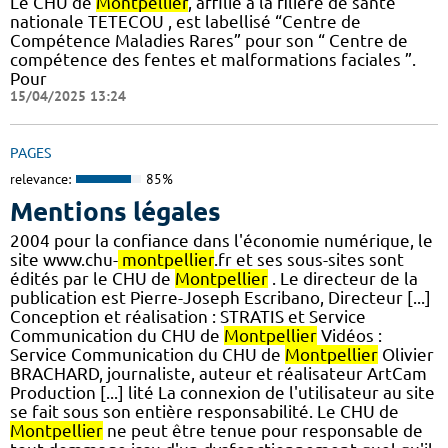
Le CHU de
Montpellier
, affilié à la filière de santé
nationale TETECOU , est labellisé “Centre de
Compétence Maladies Rares” pour son “ Centre de
compétence des fentes et malformations faciales ”.
Pour
15/04/2025 13:24
PAGES
relevance:
85%
Mentions légales
2004 pour la confiance dans l'économie numérique, le
site www.chu-
montpellier
.fr et ses sous-sites sont
édités par le CHU de
Montpellier
. Le directeur de la
publication est Pierre-Joseph Escribano, Directeur [...]
Conception et réalisation : STRATIS et Service
Communication du CHU de
Montpellier
Vidéos :
Service Communication du CHU de
Montpellier
Olivier
BRACHARD, journaliste, auteur et réalisateur ArtCam
Production [...] lité La connexion de l'utilisateur au site
se fait sous son entière responsabilité. Le CHU de
Montpellier
ne peut être tenue pour responsable de