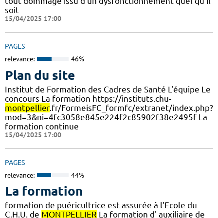
tout dommage issu d'un dysfonctionnement quel qu'il
soit
15/04/2025 17:00
PAGES
relevance:
46%
Plan du site
Institut de Formation des Cadres de Santé L'équipe Le
concours La formation https://instituts.chu-
montpellier
.fr/FormeisFC_formfc/extranet/index.php?
mod=3&ni=4fc3058e845e224f2c85902f38e2495f La
formation continue
15/04/2025 17:00
PAGES
relevance:
44%
La formation
formation de puéricultrice est assurée à l'Ecole du
C.H.U. de
MONTPELLIER
La formation d' auxiliaire de