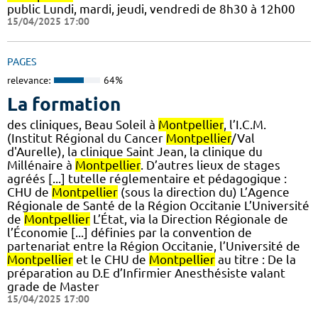
public Lundi, mardi, jeudi, vendredi de 8h30 à 12h00
15/04/2025 17:00
PAGES
relevance:
64%
La formation
des cliniques, Beau Soleil à
Montpellier
, l’I.C.M.
(Institut Régional du Cancer
Montpellier
/Val
d'Aurelle), la clinique Saint Jean, la clinique du
Millénaire à
Montpellier
. D’autres lieux de stages
agréés [...] tutelle réglementaire et pédagogique :
CHU de
Montpellier
(sous la direction du) L’Agence
Régionale de Santé de la Région Occitanie L’Université
de
Montpellier
L’État, via la Direction Régionale de
l’Économie [...] définies par la convention de
partenariat entre la Région Occitanie, l’Université de
Montpellier
et le CHU de
Montpellier
au titre : De la
préparation au D.E d’Infirmier Anesthésiste valant
grade de Master
15/04/2025 17:00