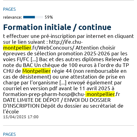
PAGES
relevance:
59%
Formation initiale / continue
t effectuer une pré-inscription par internet en cliquant
sur le lien suivant : http://ife.chu-
montpellier
.fr/WebConcours/ Attention choisir
épreuves de sélection promotion 2025-2026 par les
voies FI/FC [...] Bac et des autres diplômes Relevé de
note du BAC Un chèque de 100 euros à l'ordre du TP
CHU de
Montpellier
régie 44 (non remboursable en
cas de désistement) ou une attestation de prise en
charge par l’organisme [...] envoyé également par
courriel en version pdf avant le 11 avril 2025 à
formation-prep-pharm-hosp@chu-
montpellier
.fr
DATE LIMITE DE DÉPOT / ENVOI DU DOSSIER
D'INSCRIPTION Dépôt du dossier au secrétariat de
l’école
15/04/2025 17:00
PAGES