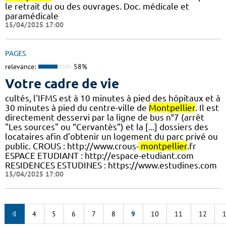
le retrait du ou des ouvrages. Doc. médicale et
paramédicale
15/04/2025 17:00
PAGES
relevance:
58%
Votre cadre de vie
cultés, l'IFMS est à 10 minutes à pied des hôpitaux et à
30 minutes à pied du centre-ville de
Montpellier
. Il est
directement desservi par la ligne de bus n°7 (arrêt
"Les sources" ou “Cervantès”) et la [...] dossiers des
locataires afin d’obtenir un logement du parc privé ou
public. CROUS : http://www.crous-
montpellier
.fr
ESPACE ETUDIANT : http://espace-etudiant.com
RESIDENCES ESTUDINES : https://www.estudines.com
15/04/2025 17:00
4
5
6
7
8
9
10
11
12