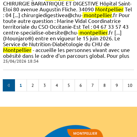
CHIRURGIE BARIATRIQUE ET DIGESTIVE Hôpital Saint-
Eloi 80 avenue Augustin Fliche. 34090
Montpellier
Tel
: 04 [...] chirurgiedigestivea@chu-
montpellier
.fr Pour
toute autre question : Marine Vidal Coordinatrice
territoriale du CSO Occitanie-Est Tel : 04 67 33 57 43
centre-specialise-obesite@chu-
montpellier
.fr [...]
(Mounjaro®) entre en vigueur le 15 juin 2026. Le
Service de Nutrition-Diabétologie du CHU de
Montpellier
- accueille les personnes vivant avec une
obésité dans le cadre d'un parcours global. Pour plus
25/06/2026 18:34
1
2
3
4
5
6
7
8
9
10