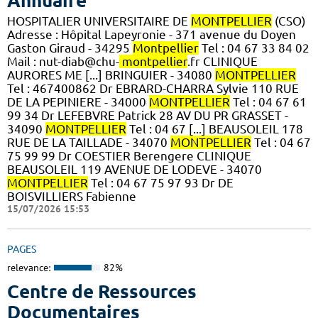
Annuaire
HOSPITALIER UNIVERSITAIRE DE
MONTPELLIER
(CSO)
Adresse : Hôpital Lapeyronie - 371 avenue du Doyen
Gaston Giraud - 34295
Montpellier
Tel : 04 67 33 84 02
Mail : nut-diab@chu-
montpellier
.fr CLINIQUE
AURORES ME [...] BRINGUIER - 34080
MONTPELLIER
Tel : 467400862 Dr EBRARD-CHARRA Sylvie 110 RUE
DE LA PEPINIERE - 34000
MONTPELLIER
Tel : 04 67 61
99 34 Dr LEFEBVRE Patrick 28 AV DU PR GRASSET -
34090
MONTPELLIER
Tel : 04 67 [...] BEAUSOLEIL 178
RUE DE LA TAILLADE - 34070
MONTPELLIER
Tel : 04 67
75 99 99 Dr COESTIER Berengere CLINIQUE
BEAUSOLEIL 119 AVENUE DE LODEVE - 34070
MONTPELLIER
Tel : 04 67 75 97 93 Dr DE
BOISVILLIERS Fabienne
15/07/2026 15:53
PAGES
relevance:
82%
Centre de Ressources
Documentaires