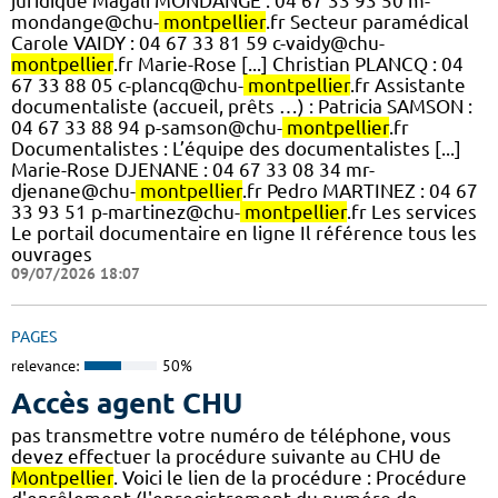
juridique Magali MONDANGE : 04 67 33 93 50 m-
mondange@chu-
montpellier
.fr Secteur paramédical
Carole VAIDY : 04 67 33 81 59 c-vaidy@chu-
montpellier
.fr Marie-Rose [...] Christian PLANCQ : 04
67 33 88 05 c-plancq@chu-
montpellier
.fr Assistante
documentaliste (accueil, prêts …) : Patricia SAMSON :
04 67 33 88 94 p-samson@chu-
montpellier
.fr
Documentalistes : L’équipe des documentalistes [...]
Marie-Rose DJENANE : 04 67 33 08 34 mr-
djenane@chu-
montpellier
.fr Pedro MARTINEZ : 04 67
33 93 51 p-martinez@chu-
montpellier
.fr Les services
Le portail documentaire en ligne Il référence tous les
ouvrages
09/07/2026 18:07
PAGES
relevance:
50%
Accès agent CHU
pas transmettre votre numéro de téléphone, vous
devez effectuer la procédure suivante au CHU de
Montpellier
. Voici le lien de la procédure : Procédure