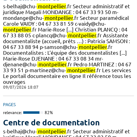
s-belhaj@chu-
montpellier
.fr Secteur administratif et
juridique Magali MONDANGE : 04 67 33 93 50 m-
mondange@chu-
montpellier
.fr Secteur paramédical
Carole VAIDY : 04 67 33 81 59 c-vaidy@chu-
montpellier
.fr Marie-Rose [...] Christian PLANCQ : 04
67 33 88 05 c-plancq@chu-
montpellier
.fr Assistante
documentaliste (accueil, prêts …) : Patricia SAMSON :
04 67 33 88 94 p-samson@chu-
montpellier
.fr
Documentalistes : L’équipe des documentalistes [...]
Marie-Rose DJENANE : 04 67 33 08 34 mr-
djenane@chu-
montpellier
.fr Pedro MARTINEZ : 04 67
33 93 51 p-martinez@chu-
montpellier
.fr Les services
Le portail documentaire en ligne Il référence tous les
ouvrages
09/07/2026 18:07
PAGES
relevance:
82%
Centre de documentation
s-belhaj@chu-
montpellier
.fr Secteur administratif et