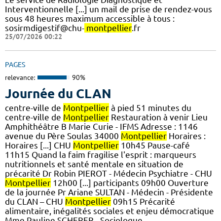
Interventionnelle [...] un mail de prise de rendez-vous
sous 48 heures maximum accessible à tous :
sosirmdigestif@chu-
montpellier
.fr
25/07/2026 00:22
PAGES
relevance:
90%
Journée du CLAN
centre-ville de
Montpellier
à pied 51 minutes du
centre-ville de
Montpellier
Restauration à venir Lieu
Amphithéâtre B Marie Curie - IFMS Adresse : 1146
avenue du Père Soulas 34000
Montpellier
Horaires :
Horaires [...] CHU
Montpellier
10h45 Pause-café
11h15 Quand la faim fragilise l'esprit : marqueurs
nutritionnels et santé mentale en situation de
précarité Dr Robin PIEROT - Médecin Psychiatre - CHU
Montpellier
12h00 [...] participants 09h00 Ouverture
de la journée Pr Ariane SULTAN - Médecin - Présidente
du CLAN – CHU
Montpellier
09h15 Précarité
alimentaire, inégalités sociales et enjeu démocratique
Mme Pauline SCHERER - Sociologue