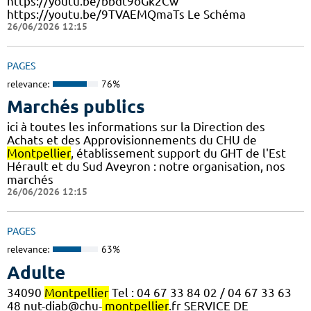
https://youtu.be/bbdt9oGk2Cw
https://youtu.be/9TVAEMQmaTs Le Schéma
26/06/2026 12:15
PAGES
relevance:
76%
Marchés publics
ici à toutes les informations sur la Direction des
Achats et des Approvisionnements du CHU de
Montpellier
, établissement support du GHT de l'Est
Hérault et du Sud Aveyron : notre organisation, nos
marchés
26/06/2026 12:15
PAGES
relevance:
63%
Adulte
34090
Montpellier
Tel : 04 67 33 84 02 / 04 67 33 63
48 nut-diab@chu-
montpellier
.fr SERVICE DE