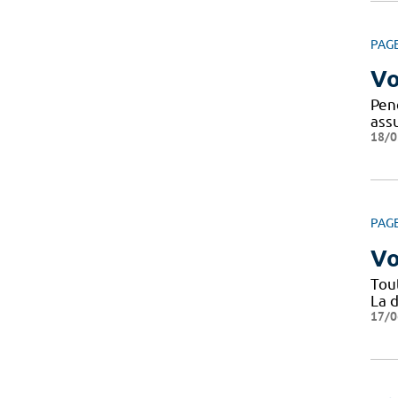
PAG
Vo
Pen
ass
18/0
PAG
Vo
Tou
La d
17/0