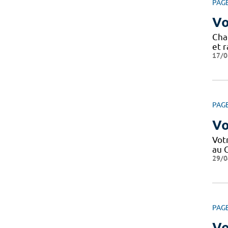
PAG
Vo
Cha
et r
17/0
PAG
Vo
Votr
au C
29/0
PAG
Vo