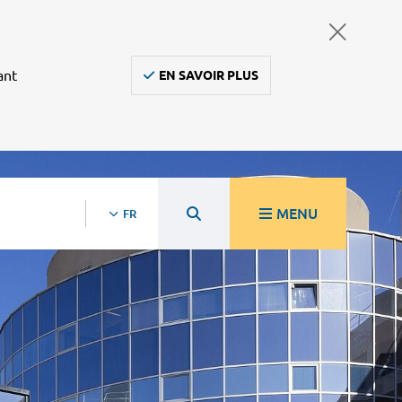
ant
EN SAVOIR PLUS
MENU
FR