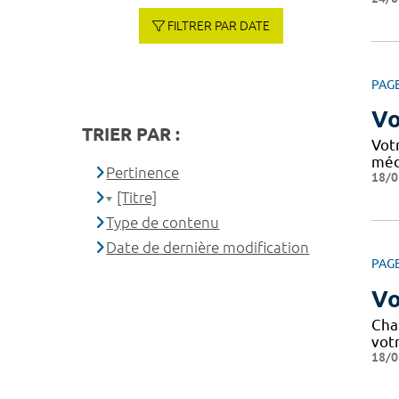
FILTRER PAR DATE
PAG
Vo
TRIER PAR :
Vot
méd
Pertinence
18/0
[Titre]
Type de contenu
Date de dernière modification
PAG
Vo
Cha
votr
18/0