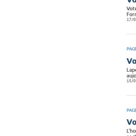
Votr
Form
17/0
PAG
Vo
Lape
auj
15/0
PAG
Vo
L'ho