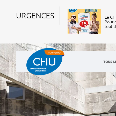
URGENCES
Le CHU
Pour g
tout 
TOUS L