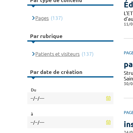
Par type de contenu
Éd
L'E
Pages
(137)
d'a
11/0
Par rubrique
PAG
Patients et visiteurs
(137)
pa
Par date de création
Str
Sai
30/0
Du
PAG
à
in
24/0