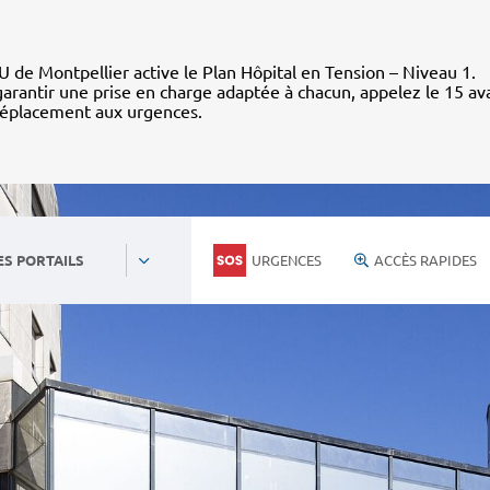
 de Montpellier active le Plan Hôpital en Tension – Niveau 1.
arantir une prise en charge adaptée à chacun, appelez le 15 av
déplacement aux urgences.
URGENCES
ACCÈS RAPIDES
ES PORTAILS