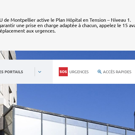
 de Montpellier active le Plan Hôpital en Tension – Niveau 1.
arantir une prise en charge adaptée à chacun, appelez le 15 av
déplacement aux urgences.
URGENCES
ACCÈS RAPIDES
ES PORTAILS