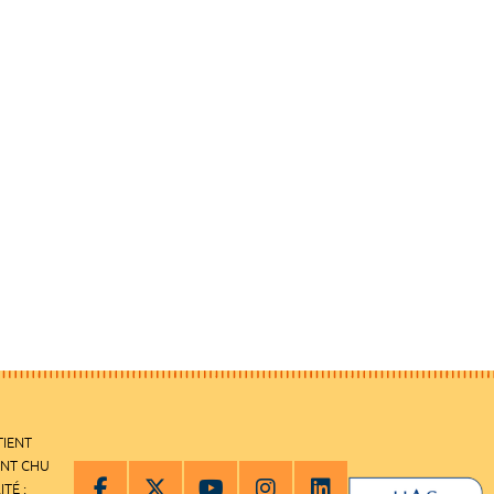
TIENT
ENT CHU
ITÉ :