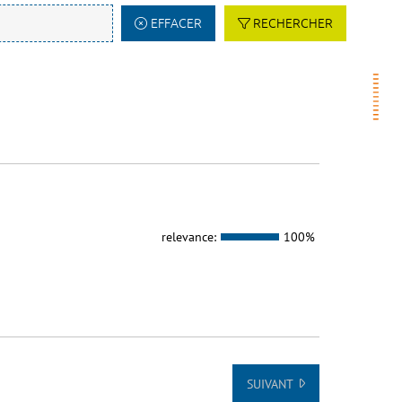
EFFACER
RECHERCHER
relevance:
100%
SUIVANT