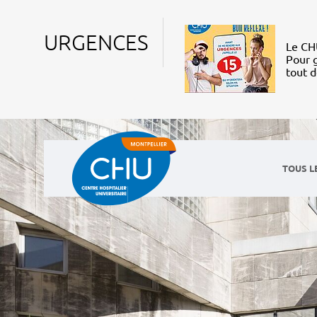
URGENCES
Le CHU
Pour g
tout 
TOUS L