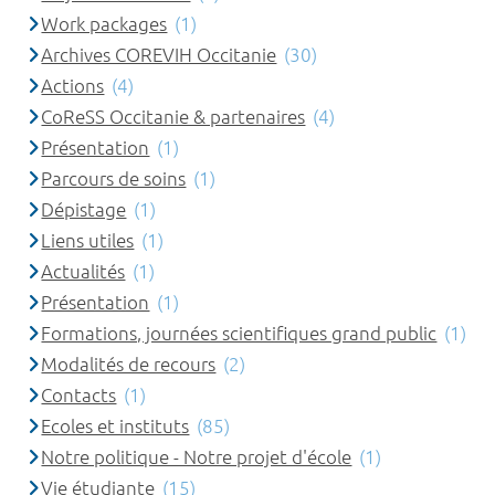
Work packages
(1)
Archives COREVIH Occitanie
(30)
Actions
(4)
CoReSS Occitanie & partenaires
(4)
Présentation
(1)
Parcours de soins
(1)
Dépistage
(1)
Liens utiles
(1)
Actualités
(1)
Présentation
(1)
Formations, journées scientifiques grand public
(1)
Modalités de recours
(2)
Contacts
(1)
Ecoles et instituts
(85)
Notre politique - Notre projet d'école
(1)
Vie étudiante
(15)