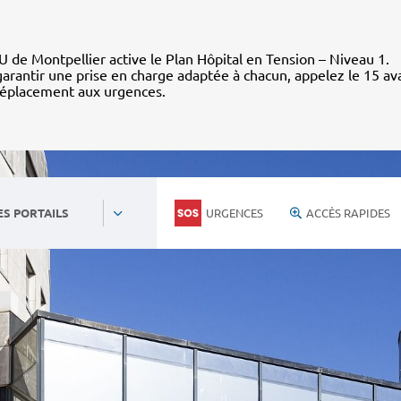
 de Montpellier active le Plan Hôpital en Tension – Niveau 1.
arantir une prise en charge adaptée à chacun, appelez le 15 av
déplacement aux urgences.
URGENCES
ACCÈS RAPIDES
ES PORTAILS