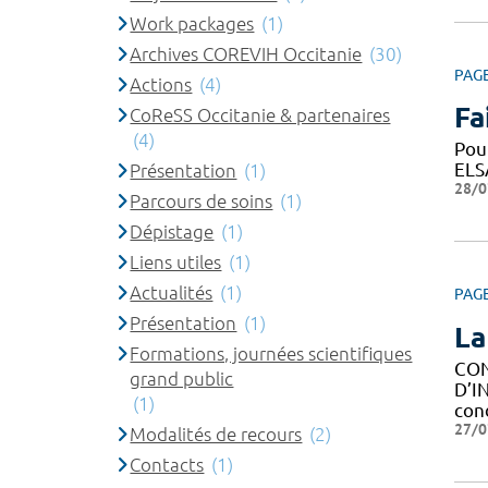
Work packages
(1)
Archives COREVIH Occitanie
(30)
PAG
Actions
(4)
Fa
CoReSS Occitanie & partenaires
(4)
Pou
ELS
Présentation
(1)
28/0
Parcours de soins
(1)
Dépistage
(1)
Liens utiles
(1)
Actualités
(1)
PAG
Présentation
(1)
La
Formations, journées scientifiques
CON
grand public
D’I
(1)
con
27/0
Modalités de recours
(2)
Contacts
(1)