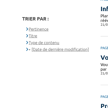
In
Plan
TRIER PAR :
rééd
21/0
Pertinence
Titre
Type de contenu
PAG
[Date de dernière modification]
Vo
Vou
par
21/0
PAG
Pr