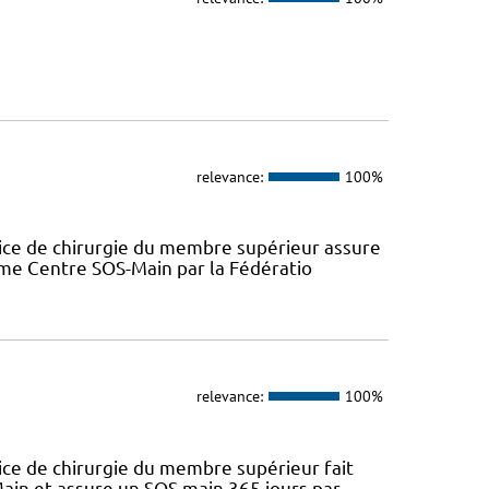
relevance:
100%
ice de chirurgie du membre supérieur assure
omme Centre SOS-Main par la Fédératio
relevance:
100%
ice de chirurgie du membre supérieur fait
ain et assure un SOS main 365 jours par