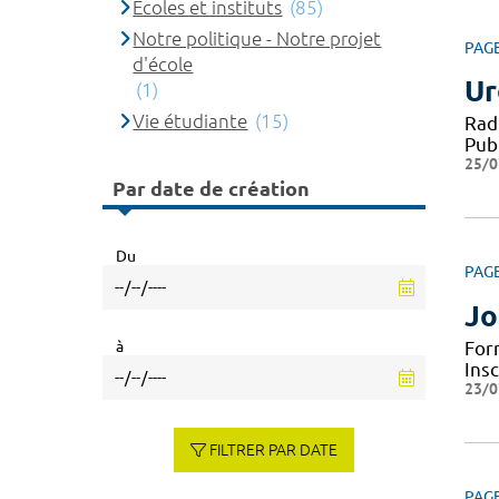
Ecoles et instituts
(85)
Notre politique - Notre projet
PAG
d'école
Ur
(1)
Vie étudiante
(15)
Rad
Pub
25/0
Par date de création
Du
PAG
Jo
à
For
Ins
23/0
FILTRER PAR DATE
PAG