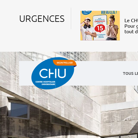
URGENCES
Le CHU
Pour g
tout 
TOUS L