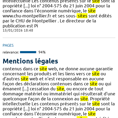
intellectuelle Les contenus présents sur le
site
sont la
propriété [...] loi n° 2004-575 du 21 juin 2004 pour la
confiance dans l'économie numérique, le
site
www.chu-montpellier.fr et ses sous-
sites
sont édités
par le CHU de Montpellier . Le directeur de la
publication est Pi
15/01/2026 18:48
PAGES
relevance:
94%
Mentions légales
contenus dans ce
site
web, ne donne aucune garantie
concernant les produits et les liens vers ce
site
ou
d’autres
site
web et n’est responsable en aucune
façon des déclarations contenues dans ce
site
ou qui
émanent [...] cessation du
site
, ou encore de tout
dommage matériel ou immatériel qui résulterait d'une
quelconque façon de la connexion au
site
. Propriété
intellectuelle Les contenus présents sur le
site
sont la
propriété [...] loi n° 2004-575 du 21 juin 2004 pour la
confiance dans l'économie numérique, le
site