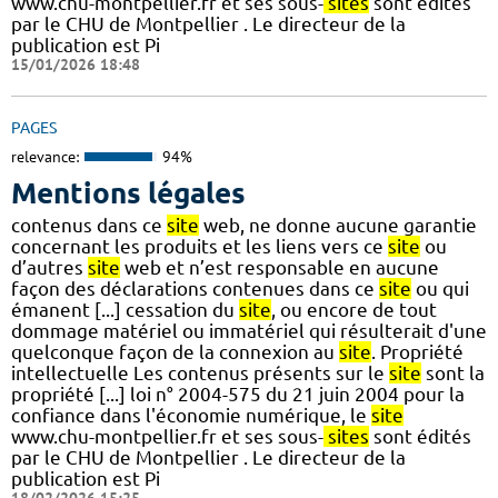
www.chu-montpellier.fr et ses sous-
sites
sont édités
par le CHU de Montpellier . Le directeur de la
publication est Pi
15/01/2026 18:48
PAGES
relevance:
94%
Mentions légales
contenus dans ce
site
web, ne donne aucune garantie
concernant les produits et les liens vers ce
site
ou
d’autres
site
web et n’est responsable en aucune
façon des déclarations contenues dans ce
site
ou qui
émanent [...] cessation du
site
, ou encore de tout
dommage matériel ou immatériel qui résulterait d'une
quelconque façon de la connexion au
site
. Propriété
intellectuelle Les contenus présents sur le
site
sont la
propriété [...] loi n° 2004-575 du 21 juin 2004 pour la
confiance dans l'économie numérique, le
site
www.chu-montpellier.fr et ses sous-
sites
sont édités
par le CHU de Montpellier . Le directeur de la
publication est Pi