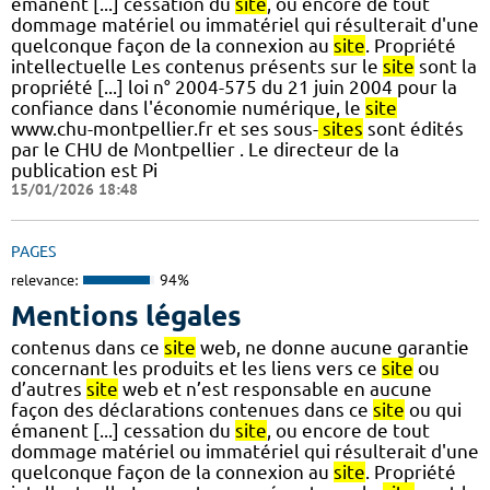
émanent [...] cessation du
site
, ou encore de tout
dommage matériel ou immatériel qui résulterait d'une
quelconque façon de la connexion au
site
. Propriété
intellectuelle Les contenus présents sur le
site
sont la
propriété [...] loi n° 2004-575 du 21 juin 2004 pour la
confiance dans l'économie numérique, le
site
www.chu-montpellier.fr et ses sous-
sites
sont édités
par le CHU de Montpellier . Le directeur de la
publication est Pi
15/01/2026 18:48
PAGES
relevance:
94%
Mentions légales
contenus dans ce
site
web, ne donne aucune garantie
concernant les produits et les liens vers ce
site
ou
d’autres
site
web et n’est responsable en aucune
façon des déclarations contenues dans ce
site
ou qui
émanent [...] cessation du
site
, ou encore de tout
dommage matériel ou immatériel qui résulterait d'une
quelconque façon de la connexion au
site
. Propriété