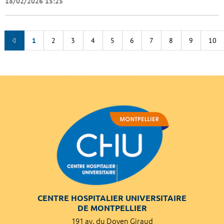
18/02/2026 15:25
1
2
3
4
5
6
7
8
9
10
CENTRE HOSPITALIER UNIVERSITAIRE
DE MONTPELLIER
191 av. du Doyen Giraud