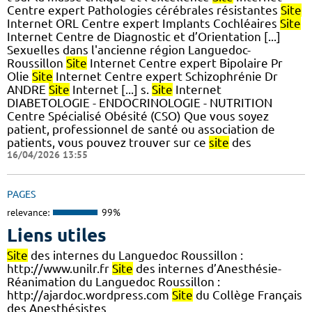
Centre expert Pathologies cérébrales résistantes
Site
Internet ORL Centre expert Implants Cochléaires
Site
Internet Centre de Diagnostic et d’Orientation [...]
Sexuelles dans l'ancienne région Languedoc-
Roussillon
Site
Internet Centre expert Bipolaire Pr
Olie
Site
Internet Centre expert Schizophrénie Dr
ANDRE
Site
Internet [...] s.
Site
Internet
DIABETOLOGIE - ENDOCRINOLOGIE - NUTRITION
Centre Spécialisé Obésité (CSO) Que vous soyez
patient, professionnel de santé ou association de
patients, vous pouvez trouver sur ce
site
des
16/04/2026 13:55
PAGES
relevance:
99%
Liens utiles
Site
des internes du Languedoc Roussillon :
http://www.unilr.fr
Site
des internes d’Anesthésie-
Réanimation du Languedoc Roussillon :
http://ajardoc.wordpress.com
Site
du Collège Français
des Anesthésistes