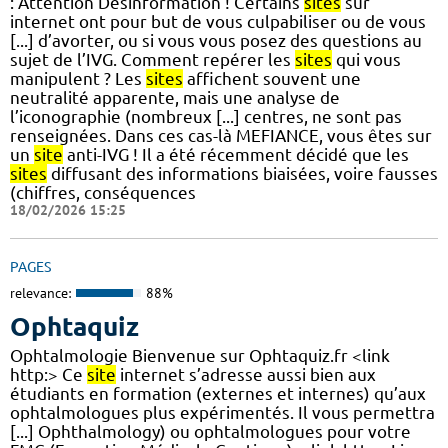
: Attention Désinformation ! Certains
sites
sur
internet ont pour but de vous culpabiliser ou de vous
[...] d’avorter, ou si vous vous posez des questions au
sujet de l’IVG. Comment repérer les
sites
qui vous
manipulent ? Les
sites
affichent souvent une
neutralité apparente, mais une analyse de
l’iconographie (nombreux [...] centres, ne sont pas
renseignées. Dans ces cas-là MEFIANCE, vous êtes sur
un
site
anti-IVG ! Il a été récemment décidé que les
sites
diffusant des informations biaisées, voire fausses
(chiffres, conséquences
18/02/2026 15:25
PAGES
relevance:
88%
Ophtaquiz
Ophtalmologie Bienvenue sur Ophtaquiz.fr <link
http:> Ce
site
internet s’adresse aussi bien aux
étudiants en formation (externes et internes) qu’aux
ophtalmologues plus expérimentés. Il vous permettra
[...] Ophthalmology) ou ophtalmologues pour votre