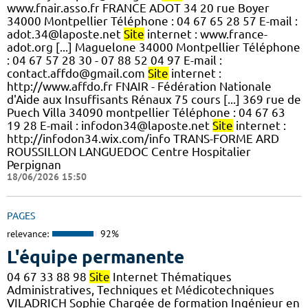
www.fnair.asso.fr FRANCE ADOT 34 20 rue Boyer
34000 Montpellier Téléphone : 04 67 65 28 57 E-mail :
adot.34@laposte.net
Site
internet : www.france-
adot.org [...] Maguelone 34000 Montpellier Téléphone
: 04 67 57 28 30 - 07 88 52 04 97 E-mail :
contact.affdo@gmail.com
Site
internet :
http://www.affdo.fr FNAIR - Fédération Nationale
d'Aide aux Insuffisants Rénaux 75 cours [...] 369 rue de
Puech Villa 34090 montpellier Téléphone : 04 67 63
19 28 E-mail : infodon34@laposte.net
Site
internet :
http://infodon34.wix.com/info TRANS-FORME ARD
ROUSSILLON LANGUEDOC Centre Hospitalier
Perpignan
18/06/2026 15:50
PAGES
relevance:
92%
L'équipe permanente
04 67 33 88 98
Site
Internet Thématiques
Administratives, Techniques et Médicotechniques
VILADRICH Sophie Chargée de formation Ingénieur en