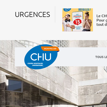
URGENCES
Le CHU
Pour g
tout 
TOUS L