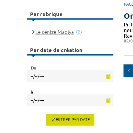
PAG
Par rubrique
Or
Pr.
neu
Le centre Maolya
(2)
Rav
05/0
Par date de création
Du
à
FILTRER PAR DATE