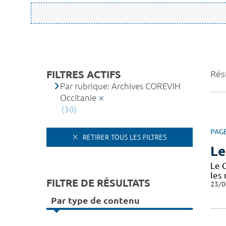
FILTRES ACTIFS
Résu
Par rubrique: Archives COREVIH
Occitanie
(30)
PAG
RETIRER TOUS LES FILTRES
Le
Le 
les
FILTRE DE RÉSULTATS
23/0
Par type de contenu