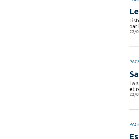
Le
Lis
pat
22/0
PAG
Sa
La s
et r
22/0
PAG
Es