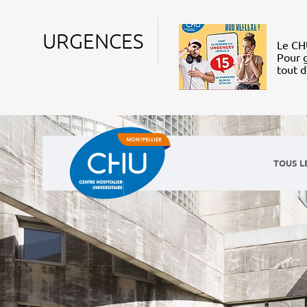
URGENCES
Le CHU
Pour g
tout 
TOUS L