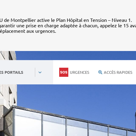
 de Montpellier active le Plan Hôpital en Tension – Niveau 1.
arantir une prise en charge adaptée à chacun, appelez le 15 av
déplacement aux urgences.
URGENCES
ACCÈS RAPIDES
ES PORTAILS