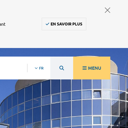
ant
EN SAVOIR PLUS
MENU
FR