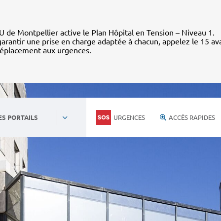
 de Montpellier active le Plan Hôpital en Tension – Niveau 1.
arantir une prise en charge adaptée à chacun, appelez le 15 av
déplacement aux urgences.
URGENCES
ACCÈS RAPIDES
ES PORTAILS