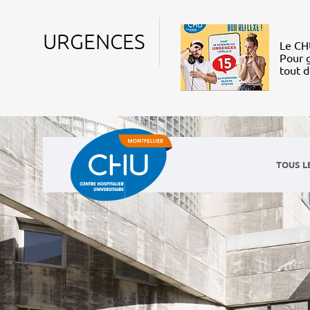
URGENCES
Le CHU
Pour g
tout 
TOUS L