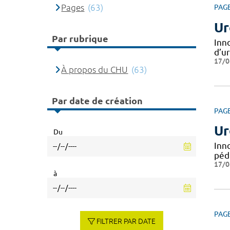
Pages
(63)
PAG
Ur
Par rubrique
Inn
d’u
17/0
À propos du CHU
(63)
Par date de création
PAG
Ur
Du
Inn
péd
17/0
à
PAG
FILTRER PAR DATE