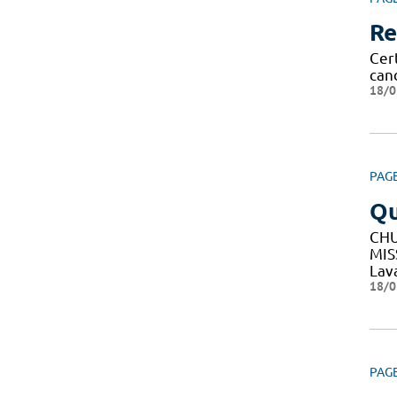
Re
Cert
can
18/0
PAG
Q
CHU
MIS
Lav
18/0
PAG