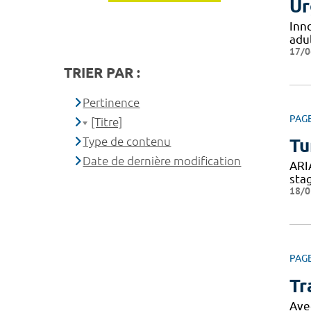
Ur
Inn
adul
17/0
TRIER PAR :
Pertinence
PAG
[Titre]
Type de contenu
Tu
Date de dernière modification
ARI
sta
18/0
PAG
Tr
Ave