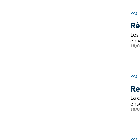
PAG
Rè
Les 
en v
18/0
PAG
Re
La c
ens
18/0
PAG