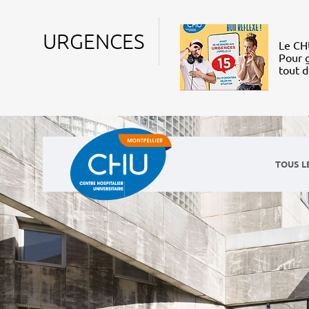
URGENCES
Le CHU
Pour g
tout 
TOUS L