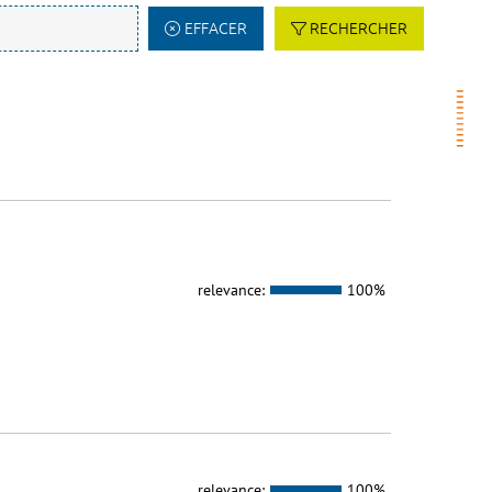
EFFACER
RECHERCHER
relevance:
100%
relevance:
100%