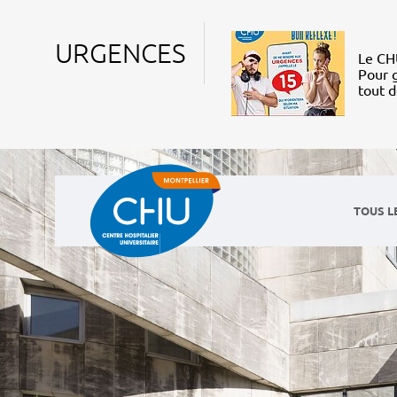
URGENCES
Le CHU
Pour g
tout 
TOUS L