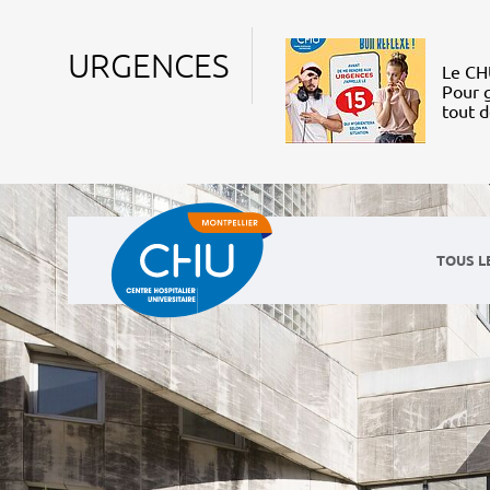
URGENCES
Le CHU
Pour g
tout 
TOUS L