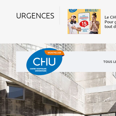
URGENCES
Le CHU
Pour g
tout 
TOUS L