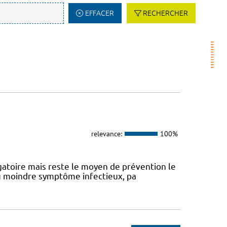
EFFACER
RECHERCHER
relevance:
100%
atoire mais reste le moyen de prévention le
 au moindre symptôme infectieux, pa