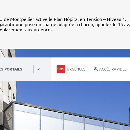
 de Montpellier active le Plan Hôpital en Tension – Niveau 1.
arantir une prise en charge adaptée à chacun, appelez le 15 av
déplacement aux urgences.
URGENCES
ACCÈS RAPIDES
ES PORTAILS