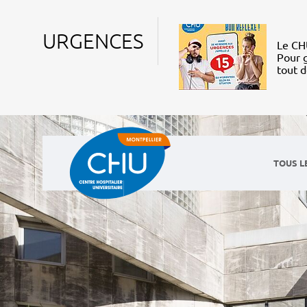
URGENCES
Le CHU
Pour g
tout 
TOUS L