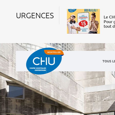
URGENCES
Le CHU
Pour g
tout 
TOUS L