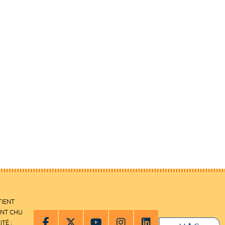
TIENT
ENT CHU
ITÉ :