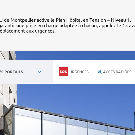
 de Montpellier active le Plan Hôpital en Tension – Niveau 1.
arantir une prise en charge adaptée à chacun, appelez le 15 av
déplacement aux urgences.
URGENCES
ACCÈS RAPIDES
ES PORTAILS