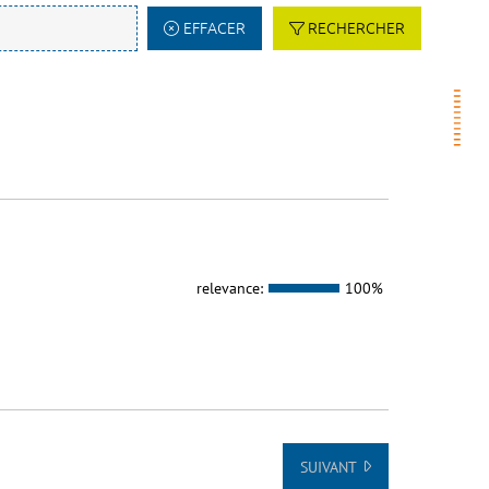
EFFACER
RECHERCHER
relevance:
100%
SUIVANT