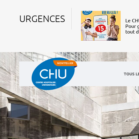
URGENCES
Le CHU
Pour g
tout 
TOUS L