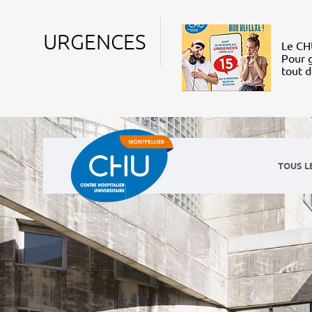
URGENCES
Le CHU
Pour g
tout 
TOUS L