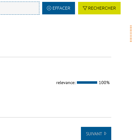
EFFACER
RECHERCHER
relevance:
100%
SUIVANT