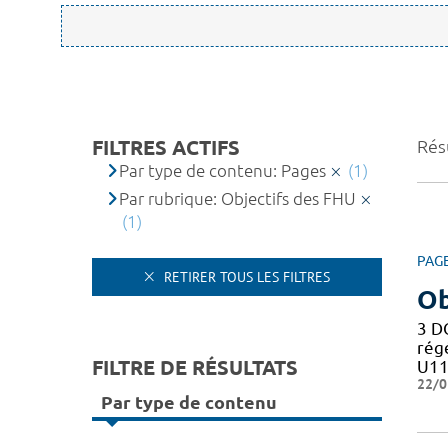
FILTRES ACTIFS
Résu
Par type de contenu: Pages
(1)
Par rubrique: Objectifs des FHU
(1)
PAG
RETIRER TOUS LES FILTRES
Ob
3 D
rég
FILTRE DE RÉSULTATS
U11
22/0
Par type de contenu