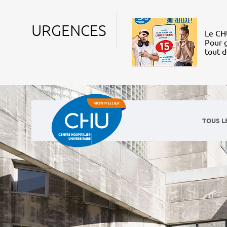
URGENCES
Le CHU
Pour g
tout 
TOUS L