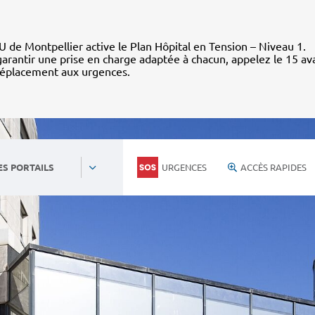
 de Montpellier active le Plan Hôpital en Tension – Niveau 1.
arantir une prise en charge adaptée à chacun, appelez le 15 av
déplacement aux urgences.
URGENCES
ACCÈS RAPIDES
ES PORTAILS