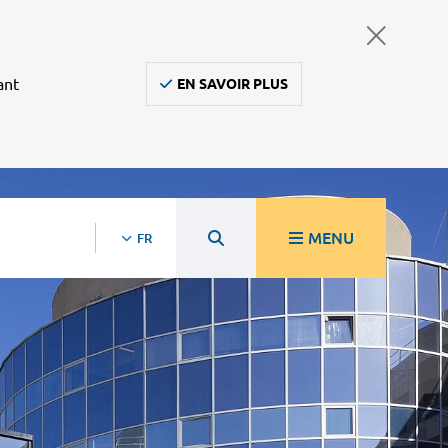
ant
EN SAVOIR PLUS
MENU
FR