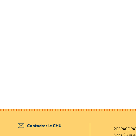
Contacter le CHU
ESPACE PA
ACCÈS AG